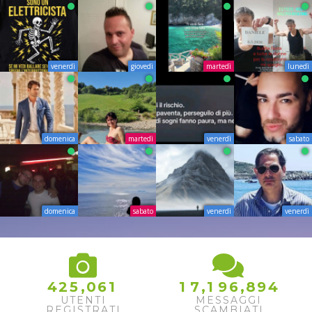
venerdì
giovedì
martedì
lunedì
domenica
martedì
venerdì
sabato
domenica
sabato
venerdì
venerdì
,
,
,
4
2
5
0
6
1
1
7
1
9
6
8
9
4
UTENTI
MESSAGGI
REGISTRATI
SCAMBIATI