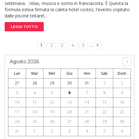
settimana. relax, musica e sorrisi in franciacorta. È Questa la
formula estiva firmata la caleta hotel costez, l'evento ospitato
dalle piscine tintarel...
LEGGI TUTTO
...
1
2
3
4
5
Agosto 2026
Lun
Mar
Mer
Gio
Ven
Sab
Dom
27
28
29
30
31
1
2
3
4
5
6
7
8
9
10
11
12
13
14
15
16
17
18
19
20
21
22
23
24
25
26
27
28
29
30
31
1
2
3
4
5
6