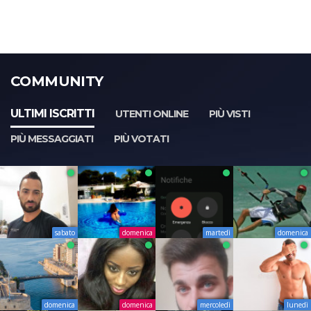
COMMUNITY
ULTIMI ISCRITTI
UTENTI ONLINE
PIÙ VISTI
PIÙ MESSAGGIATI
PIÙ VOTATI
sabato
domenica
martedì
domenica
domenica
domenica
mercoledì
lunedì