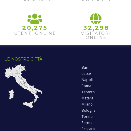
,
,
2
0
2
7
5
3
2
2
9
8
UTENTI ONLINE
VISITATORI
ONLINE
LE NOSTRE CITTÀ
Bari
Lecce
Napoli
Roma
Taranto
Matera
Milano
Bologna
Torino
Parma
Pescara