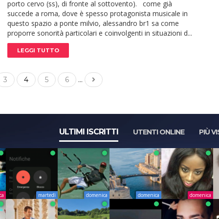
porto cervo (ss), di fronte al sottovento). come già
succede a roma, dove è spesso protagonista musicale in
questo spazio a ponte milvio, alessandro br1 sa come
proporre sonorità particolari e coinvolgenti in situazioni d...
LEGGI TUTTO
...
3
4
5
6
ULTIMI ISCRITTI
UTENTI ONLINE
PIÙ VI
ca
martedì
domenica
domenica
domenica