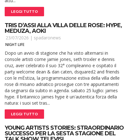
attu...
LEGGI TUTTO
TRIS D’ASSI ALLA VILLA DELLE ROSE: HYPE,
MEDUZA, AOKI
23/07/2026 |
spadaronews
NIGHT LIFE
Dopo un avvio di stagione che ha visto alternarsi in
console artisti come jamie jones, seth troxler e dennis
cruz, aver celebrato il suo 32° compleanno e ospitato il
party welcome dean & dan caten, dsquared2 and friends
con le mËstiza, la programmazione estiva della villa delle
rose di misano adriatico prosegue con tre appuntamenti
da segnarsi da subito in agenda. sabato 25 luglio: james
hype. Il britannico james hype è un'autentica forza della
natura: i suoi set tras...
LEGGI TUTTO
YOUNG ARTISTS STORIES: STRAORDINARIO
SUCCESSO PER LA SESTA STAGIONE DEL
TALK SHOW TELEVISI...