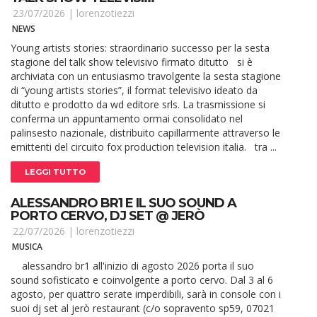
23/07/2026 |
lorenzotiezzi
NEWS
Young artists stories: straordinario successo per la sesta
stagione del talk show televisivo firmato ditutto si è
archiviata con un entusiasmo travolgente la sesta stagione
di “young artists stories”, il format televisivo ideato da
ditutto e prodotto da wd editore srls. La trasmissione si
conferma un appuntamento ormai consolidato nel
palinsesto nazionale, distribuito capillarmente attraverso le
emittenti del circuito fox production television italia. tra ...
LEGGI TUTTO
ALESSANDRO BR1 E IL SUO SOUND A
PORTO CERVO, DJ SET @ JERÒ
22/07/2026 |
lorenzotiezzi
MUSICA
alessandro br1 all'inizio di agosto 2026 porta il suo
sound sofisticato e coinvolgente a porto cervo. Dal 3 al 6
agosto, per quattro serate imperdibili, sarà in console con i
suoi dj set al jerò restaurant (c/o sopravento sp59, 07021