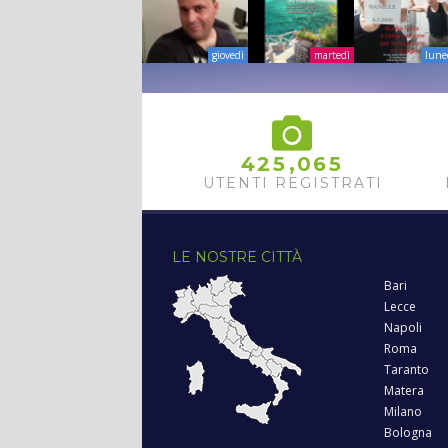
giovedì
martedì
lune
,
4
2
5
0
6
5
UTENTI REGISTRATI
LE NOSTRE CITTÀ
Bari
Lecce
Napoli
Roma
Taranto
Matera
Milano
Bologna