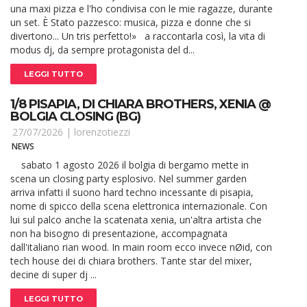
una maxi pizza e l'ho condivisa con le mie ragazze, durante
un set. È Stato pazzesco: musica, pizza e donne che si
divertono... Un tris perfetto!» a raccontarla così, la vita di
modus dj, da sempre protagonista del d...
LEGGI TUTTO
1/8 PISAPIA, DI CHIARA BROTHERS, XENIA @
BOLGIA CLOSING (BG)
27/07/2026 |
lorenzotiezzi
NEWS
sabato 1 agosto 2026 il bolgia di bergamo mette in
scena un closing party esplosivo. Nel summer garden
arriva infatti il suono hard techno incessante di pisapia,
nome di spicco della scena elettronica internazionale. Con
lui sul palco anche la scatenata xenia, un'altra artista che
non ha bisogno di presentazione, accompagnata
dall'italiano rian wood. In main room ecco invece nØid, con
tech house dei di chiara brothers. Tante star del mixer,
decine di super dj ...
LEGGI TUTTO