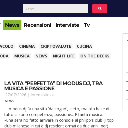
i
News
Recensioni
Interviste
Tv
TACOLO
CINEMA
CRIPTOVALUTE
CUCINA
ODA
MUSICA
NEWS
NIGHT LIFE
ON THE DECKS
LA VITA “PERFETTA” DI MODUS DJ, TRA
MUSICA E PASSIONE
27/07/2026 |
lorenzotiezzi
NEWS
modus dj fa una vita 'da sogno', certo, ma alla base di
tutto ci sono competenza, passione... E tanta musica.
«una sera ho fatto arrivare in console al philipp's club (il top
club milanese in cui è dj resident ormai da due anni, ndr)