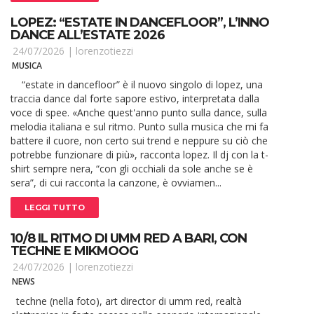
LOPEZ: “ESTATE IN DANCEFLOOR”, L’INNO
DANCE ALL’ESTATE 2026
24/07/2026 |
lorenzotiezzi
MUSICA
“estate in dancefloor” è il nuovo singolo di lopez, una
traccia dance dal forte sapore estivo, interpretata dalla
voce di spee. «Anche quest'anno punto sulla dance, sulla
melodia italiana e sul ritmo. Punto sulla musica che mi fa
battere il cuore, non certo sui trend e neppure su ciò che
potrebbe funzionare di più», racconta lopez. Il dj con la t-
shirt sempre nera, “con gli occhiali da sole anche se è
sera”, di cui racconta la canzone, è ovviamen...
LEGGI TUTTO
10/8 IL RITMO DI UMM RED A BARI, CON
TECHNE E MIKMOOG
24/07/2026 |
lorenzotiezzi
NEWS
techne (nella foto), art director di umm red, realtà