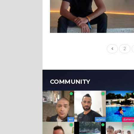
2
COMMUNITY
Ieri
sabato
domeni