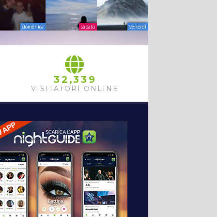
domenica
sabato
venerdì
,
3
2
3
3
9
VISITATORI ONLINE