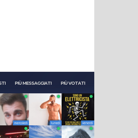
STI
PIÙ MESSAGGIATI
PIÙ VOTATI
mercoledì
lunedì
venerdì