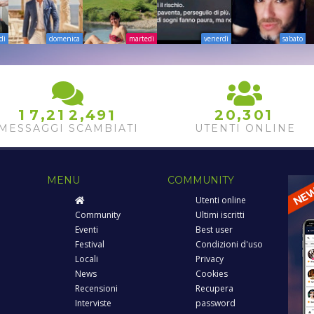
dì
domenica
martedì
venerdì
sabato
,
,
,
1
7
2
1
2
4
9
1
2
0
3
0
1
MESSAGGI SCAMBIATI
UTENTI ONLINE
MENU
COMMUNITY
Utenti online
Community
Ultimi iscritti
Eventi
Best user
Festival
Condizioni d'uso
Locali
Privacy
News
Cookies
Recensioni
Recupera
Interviste
password