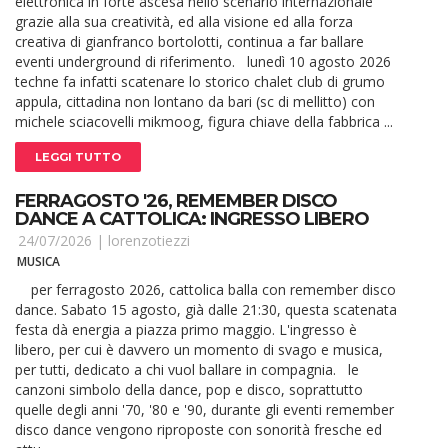
elettronica in forte ascesa nello scenario internazionale
grazie alla sua creatività, ed alla visione ed alla forza
creativa di gianfranco bortolotti, continua a far ballare
eventi underground di riferimento. lunedì 10 agosto 2026
techne fa infatti scatenare lo storico chalet club di grumo
appula, cittadina non lontano da bari (sc di mellitto) con
michele sciacovelli mikmoog, figura chiave della fabbrica ...
LEGGI TUTTO
FERRAGOSTO '26, REMEMBER DISCO
DANCE A CATTOLICA: INGRESSO LIBERO
24/07/2026 |
lorenzotiezzi
MUSICA
per ferragosto 2026, cattolica balla con remember disco
dance. Sabato 15 agosto, già dalle 21:30, questa scatenata
festa dà energia a piazza primo maggio. L'ingresso è
libero, per cui è davvero un momento di svago e musica,
per tutti, dedicato a chi vuol ballare in compagnia. le
canzoni simbolo della dance, pop e disco, soprattutto
quelle degli anni '70, '80 e '90, durante gli eventi remember
disco dance vengono riproposte con sonorità fresche ed