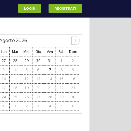
LOGIN
REGISTRATI
Agosto 2026
Lun
Mar
Mer
Gio
Ven
Sab
Dom
27
28
29
30
31
1
2
3
4
5
6
7
8
9
10
11
12
13
14
15
16
17
18
19
20
21
22
23
24
25
26
27
28
29
30
31
1
2
3
4
5
6