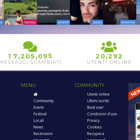
ca
martedì
venerdì
sabato
domenica
5
6
,
,
,
1
7
2
0
5
0
9
2
0
2
9
2
7
MESSAGGI SCAMBIATI
UTENTI ONLINE
MENU
COMMUNITY
Utenti online
Community
Ultimi iscritti
Eventi
Best user
Festival
Condizioni d'uso
Locali
Privacy
News
Cookies
Recensioni
Recupera