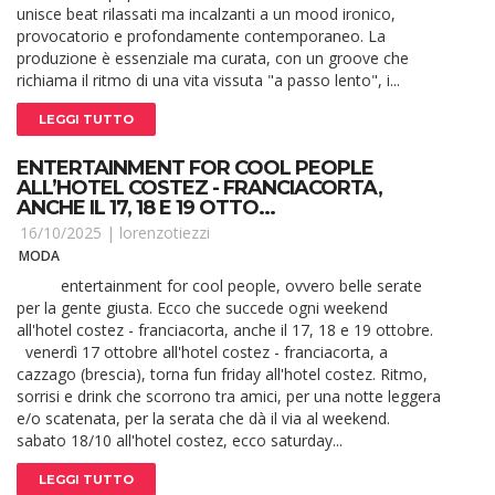
unisce beat rilassati ma incalzanti a un mood ironico,
provocatorio e profondamente contemporaneo. La
produzione è essenziale ma curata, con un groove che
richiama il ritmo di una vita vissuta "a passo lento", i...
LEGGI TUTTO
ENTERTAINMENT FOR COOL PEOPLE
ALL’HOTEL COSTEZ - FRANCIACORTA,
ANCHE IL 17, 18 E 19 OTTO...
16/10/2025 |
lorenzotiezzi
MODA
entertainment for cool people, ovvero belle serate
per la gente giusta. Ecco che succede ogni weekend
all'hotel costez - franciacorta, anche il 17, 18 e 19 ottobre.
venerdì 17 ottobre all'hotel costez - franciacorta, a
cazzago (brescia), torna fun friday all'hotel costez. Ritmo,
sorrisi e drink che scorrono tra amici, per una notte leggera
e/o scatenata, per la serata che dà il via al weekend.
sabato 18/10 all'hotel costez, ecco saturday...
LEGGI TUTTO