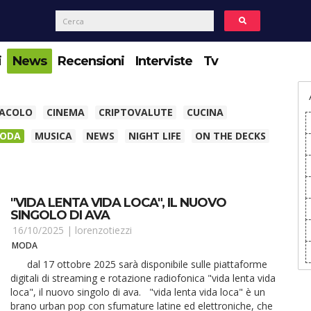
i
News
Recensioni
Interviste
Tv
TACOLO
CINEMA
CRIPTOVALUTE
CUCINA
ODA
MUSICA
NEWS
NIGHT LIFE
ON THE DECKS
"VIDA LENTA VIDA LOCA", IL NUOVO
SINGOLO DI AVA
16/10/2025 |
lorenzotiezzi
MODA
dal 17 ottobre 2025 sarà disponibile sulle piattaforme
digitali di streaming e rotazione radiofonica "vida lenta vida
loca", il nuovo singolo di ava. "vida lenta vida loca" è un
brano urban pop con sfumature latine ed elettroniche, che