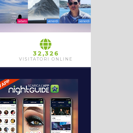
sabato
venerdì
venerdì
,
3
2
3
2
6
VISITATORI ONLINE