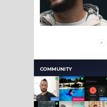
COMMUNITY
sabato
domenica
marte