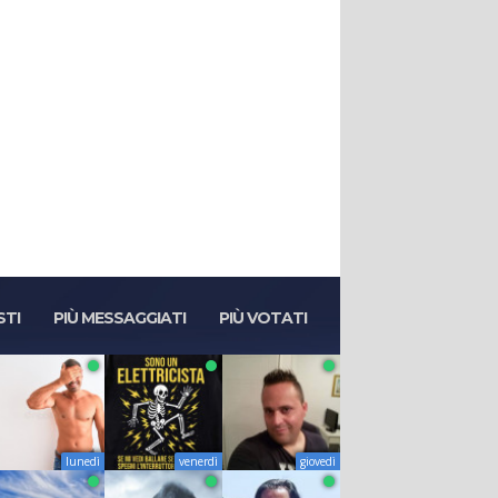
STI
PIÙ MESSAGGIATI
PIÙ VOTATI
lunedì
venerdì
giovedì