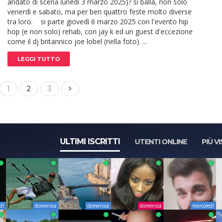
andato di scena lunedì 3 marzo 2025)? si balla, non solo
venerdì e sabato, ma per ben quattro feste molto diverse
tra loro. si parte giovedì 6 marzo 2025 con l'evento hip
hop (e non solo) rehab, con jay k ed un guest d'eccezione
come il dj britannico joe lobel (nella foto). ...
LEGGI TUTTO
1
2
3
ULTIMI ISCRITTI
UTENTI ONLINE
PIÙ VI
dì
domenica
domenica
domenica
mercoledì