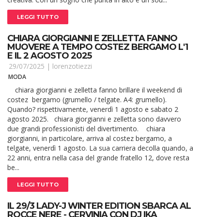
LEGGI TUTTO
CHIARA GIORGIANNI E ZELLETTA FANNO
MUOVERE A TEMPO COSTEZ BERGAMO L'1
E IL 2 AGOSTO 2025
29/07/2025 |
lorenzotiezzi
MODA
chiara giorgianni e zelletta fanno brillare il weekend di
costez bergamo (grumello / telgate. A4: grumello).
Quando? rispettivamente, venerdì 1 agosto e sabato 2
agosto 2025. chiara giorgianni e zelletta sono davvero
due grandi professionisti del divertimento. chiara
giorgianni, in particolare, arriva al costez bergamo, a
telgate, venerdì 1 agosto. La sua carriera decolla quando, a
22 anni, entra nella casa del grande fratello 12, dove resta
be...
LEGGI TUTTO
IL 29/3 LADY-J WINTER EDITION SBARCA AL
ROCCE NERE - CERVINIA CON DJ IKA