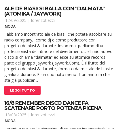
ALE DE BIASI: SI BALLA CON "DALMATA"
(ATOMIKA / JAYWORK)
12/09/2025 |
lorenzotiezzi
MODA
abbiamo incontrato ale de biasi, che potete ascoltare su
radio company, come dj e come produttore con il
progetto de biasi & durante. Insomma, parliamo di un
professionista del ritmo e del divertimento... «Il mio nuovo
disco si chiama "dalmata" ed esce su atomika records,
parte del gruppo jaywork (jaywork.Com). È Il frutto del
progetto de biasi & durante, formato da me, ale de biasi e
gianluca durante. E' un duo nato meno di un anno fa che
sta già pubblican...
LEGGI TUTTO
16/8 REMEMBER DISCO DANCE FA
SCATENARE PORTO POTENZA PICENA
13/08/2025 |
lorenzotiezzi
MODA
pronti a rivivere le vibrazioni di un'epoca indimenticabile, a