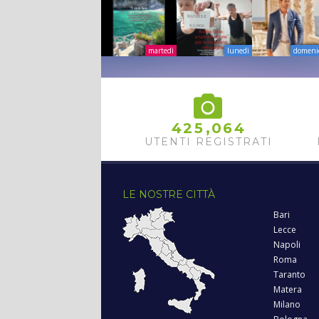
martedì
lunedì
domeni
,
4
2
5
0
6
4
UTENTI REGISTRATI
LE NOSTRE CITTÀ
Bari
Lecce
Napoli
Roma
Taranto
Matera
Milano