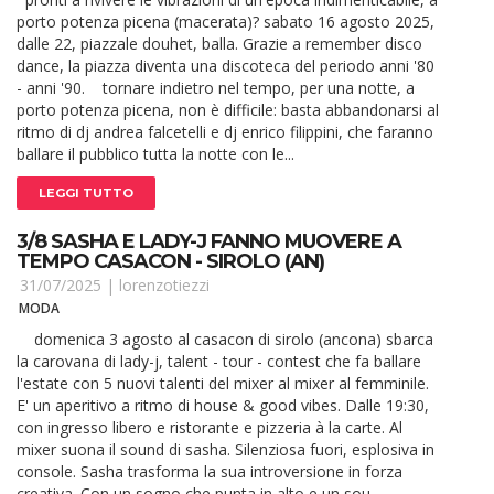
porto potenza picena (macerata)? sabato 16 agosto 2025,
dalle 22, piazzale douhet, balla. Grazie a remember disco
dance, la piazza diventa una discoteca del periodo anni '80
- anni '90. tornare indietro nel tempo, per una notte, a
porto potenza picena, non è difficile: basta abbandonarsi al
ritmo di dj andrea falcetelli e dj enrico filippini, che faranno
ballare il pubblico tutta la notte con le...
LEGGI TUTTO
3/8 SASHA E LADY-J FANNO MUOVERE A
TEMPO CASACON - SIROLO (AN)
31/07/2025 |
lorenzotiezzi
MODA
domenica 3 agosto al casacon di sirolo (ancona) sbarca
la carovana di lady-j, talent - tour - contest che fa ballare
l'estate con 5 nuovi talenti del mixer al mixer al femminile.
E' un aperitivo a ritmo di house & good vibes. Dalle 19:30,
con ingresso libero e ristorante e pizzeria à la carte. Al
mixer suona il sound di sasha. Silenziosa fuori, esplosiva in
console. Sasha trasforma la sua introversione in forza
creativa. Con un sogno che punta in alto e un sou...