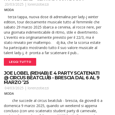
20/03/2025 |
lorenzotiezzi
MODA
terza tappa, nuova dose di adrenalina per lady-j winter
edition, tour decisamente musicale tutto al femminile che
sabato 29 marzo 2025 sbarca a cervinia, al rocce nere, per
una giornata indimenticabile di ritmo, stile e divertmento.
L'evento era originariamente previsto per il 22/3, ma è
stato rinviato per maltempo. dj ika, che la scorsa estate
ha partecipato mostrando tutto il suo valore musicale al
talent lady-j, è pronta a far scatenare il pub...
LEGGI TUTTO
JOE LOBEL (REHAB) E 4 PARTY SCATENATI
@ CIRCUS BEATCLUB - BRESCIA DAL 6 AL 9
MARZO ’25
04/03/2025 |
lorenzotiezzi
MODA
che succede al circus beatclub - brescia, da giovedì 6 a
domenica 9 marzo 2025, quando un weekend si appena
concluso (con uno scatenato student party di carnevale,