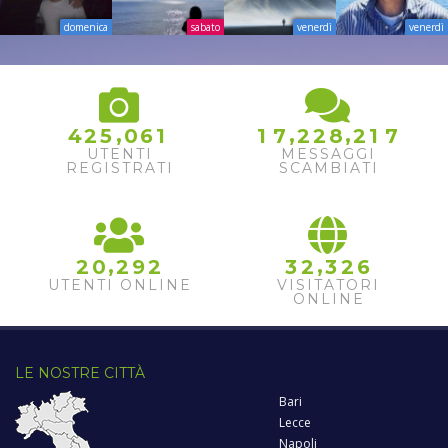
domenica
sabato
venerdì
venerdì
,
,
,
4
2
5
0
6
1
1
7
2
2
8
2
1
7
UTENTI
MESSAGGI
REGISTRATI
SCAMBIATI
,
,
2
0
2
9
2
3
2
3
2
6
UTENTI ONLINE
VISITATORI
ONLINE
LE NOSTRE CITTÀ
Bari
Lecce
Napoli