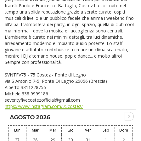
fratelli Paolo e Francesco Battaglia, Costez ha costruito nel
tempo una solida reputazione grazie a serate curate, ospiti
musicali di livello e un pubblico fedele che anima i weekend fino
all'alba. L'atmosfera dei party, in ogni spazio, quella di club cool
ma informali, dove la musica e l'accoglienza sono centrali.
L'ambiente è curato nei minimi dettagli, tra luci dinamiche,
arredamento moderno e impianto audio potente. Lo staff
giovane e affiatato contribuisce a creare un clima scatenato,
mentre i DJ alternano house, pop e dance... e molto altro!
Sempre con professionalità.
SVNTFV75 - 75 Costez - Ponte di Legno
via S Antonio 7-5, Ponte Di Legno 25056 (Brescia)
Alberto 3311228756
Michele 338 9999186
seventyfivecostezofficial@gmail.com
https://www.instagram.com/75costez/
AGOSTO 2026
Lun
Mar
Mer
Gio
Ven
Sab
Dom
27
28
29
30
31
1
2