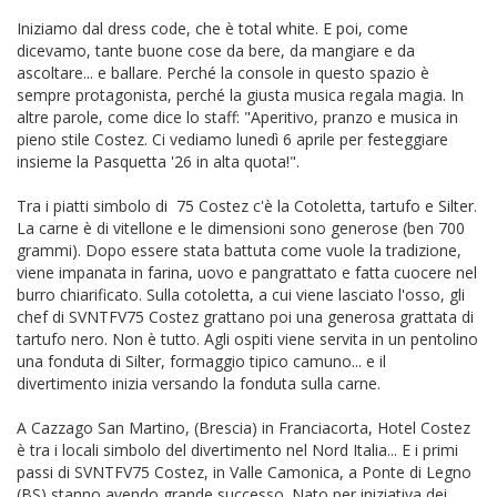
Iniziamo dal dress code, che è total white. E poi, come
dicevamo, tante buone cose da bere, da mangiare e da
ascoltare... e ballare. Perché la console in questo spazio è
sempre protagonista, perché la giusta musica regala magia. In
altre parole, come dice lo staff:
"Aperitivo, pranzo e musica in
pieno stile Costez. Ci vediamo lunedì 6 aprile per festeggiare
insieme la Pasquetta '26 in alta quota!".
Tra i piatti simbolo di 75 Costez c'è la Cotoletta, tartufo e Silter.
La carne è di vitellone e le dimensioni sono generose (ben 700
grammi). Dopo essere stata battuta come vuole la tradizione,
viene impanata in farina, uovo e pangrattato e fatta cuocere nel
burro chiarificato. Sulla cotoletta, a cui viene lasciato l'osso, gli
chef di SVNTFV75 Costez grattano poi una generosa grattata di
tartufo nero. Non è tutto. Agli ospiti viene servita in un pentolino
una fonduta di Silter, formaggio tipico camuno... e il
divertimento inizia versando la fonduta sulla carne.
A Cazzago San Martino, (Brescia) in Franciacorta, Hotel Costez
è tra i locali simbolo del divertimento nel Nord Italia... E i primi
passi di SVNTFV75 Costez, in Valle Camonica, a Ponte di Legno
(BS) stanno avendo grande successo. Nato per iniziativa dei