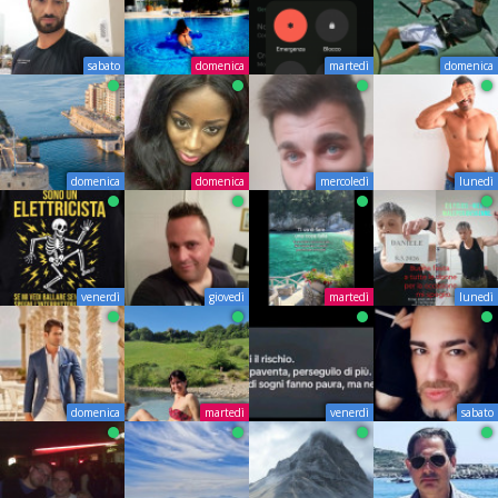
sabato
domenica
martedì
domenica
domenica
domenica
mercoledì
lunedì
venerdì
giovedì
martedì
lunedì
domenica
martedì
venerdì
sabato