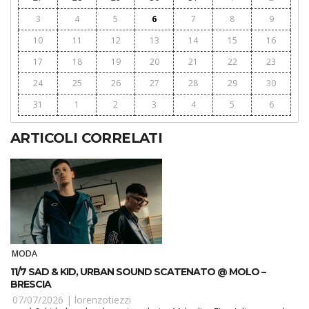
3
4
5
6
7
8
9
10
11
12
13
14
15
16
17
18
19
20
21
22
23
24
25
26
27
28
29
30
31
1
2
3
4
5
6
ARTICOLI CORRELATI
MODA
11/7 SAD & KID, URBAN SOUND SCATENATO @ MOLO –
BRESCIA
07/07/2026 |
lorenzotiezzi