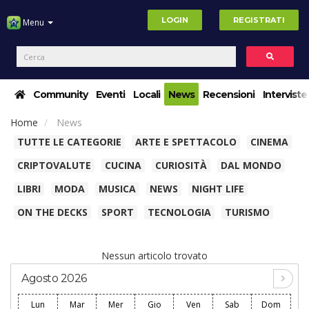
LOGIN
REGISTRATI
Menu
Community
Eventi
Locali
News
Recensioni
Interviste
Home
News
TUTTE LE CATEGORIE
ARTE E SPETTACOLO
CINEMA
CRIPTOVALUTE
CUCINA
CURIOSITÀ
DAL MONDO
LIBRI
MODA
MUSICA
NEWS
NIGHT LIFE
ON THE DECKS
SPORT
TECNOLOGIA
TURISMO
Nessun articolo trovato
Agosto 2026
Lun
Mar
Mer
Gio
Ven
Sab
Dom