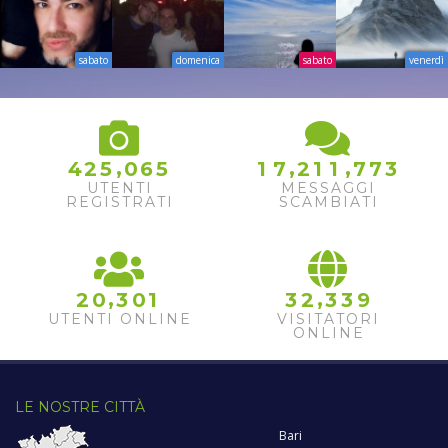
sabato
domenica
sabato
venerdì
,
,
,
4
2
5
0
6
5
1
7
2
1
1
7
7
3
UTENTI
MESSAGGI
REGISTRATI
SCAMBIATI
,
,
2
0
3
0
1
3
2
3
3
9
UTENTI ONLINE
VISITATORI
ONLINE
LE NOSTRE CITTÀ
Bari