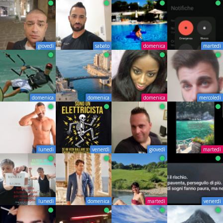
giovedì
sabato
domenica
martedì
domenica
domenica
domenica
mercoledì
lunedì
venerdì
giovedì
martedì
lunedì
domenica
martedì
venerdì