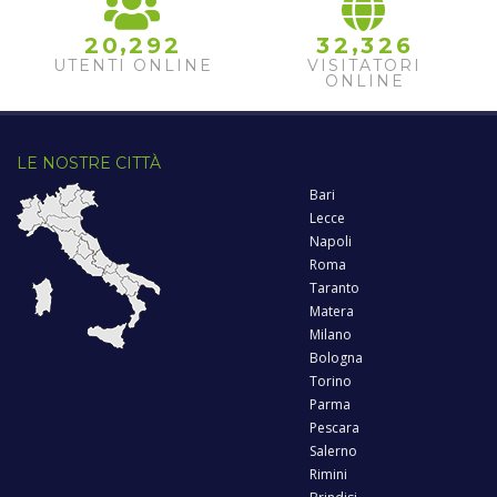
,
,
2
0
2
9
2
3
2
3
2
6
UTENTI ONLINE
VISITATORI
ONLINE
LE NOSTRE CITTÀ
Bari
Lecce
Napoli
Roma
Taranto
Matera
Milano
Bologna
Torino
Parma
Pescara
Salerno
Rimini