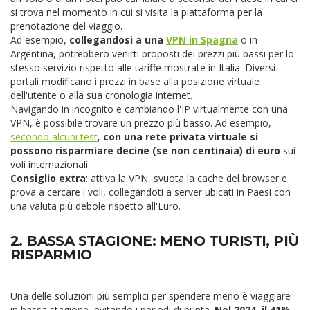
si trova nel momento in cui si visita la piattaforma per la
prenotazione del viaggio.
Ad esempio,
collegandosi a una
VPN in Spagna
o in
Argentina, potrebbero venirti proposti dei prezzi più bassi per lo
stesso servizio rispetto alle tariffe mostrate in Italia. Diversi
portali modificano i prezzi in base alla posizione virtuale
dell'utente o alla sua cronologia internet.
Navigando in incognito e cambiando l'IP virtualmente con una
VPN, è possibile trovare un prezzo più basso. Ad esempio,
secondo alcuni test
,
con una rete privata virtuale si
possono risparmiare decine (se non centinaia) di euro
sui
voli internazionali.
Consiglio extra
: attiva la VPN, svuota la cache del browser e
prova a cercare i voli, collegandoti a server ubicati in Paesi con
una valuta più debole rispetto all'Euro.
2. BASSA STAGIONE: MENO TURISTI, PIÙ
RISPARMIO
Una delle soluzioni più semplici per spendere meno è viaggiare
in bassa stagione, evitando i periodi di punta.
Nel 2024, il 41%