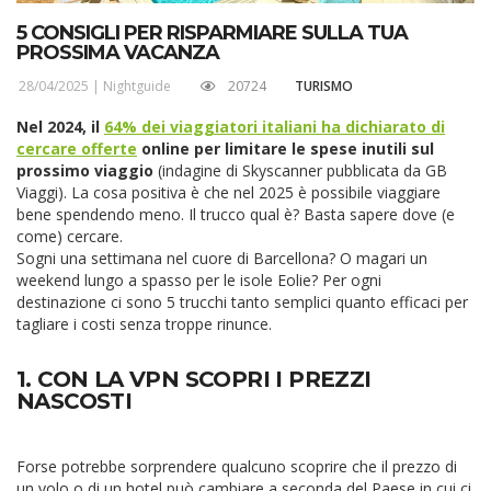
5 CONSIGLI PER RISPARMIARE SULLA TUA
PROSSIMA VACANZA
28/04/2025 |
Nightguide
20724
TURISMO
Nel 2024, il
64% dei viaggiatori italiani ha dichiarato di
cercare offerte
online per limitare le spese inutili sul
prossimo viaggio
(indagine di Skyscanner pubblicata da GB
Viaggi). La cosa positiva è che nel 2025 è possibile viaggiare
bene spendendo meno. Il trucco qual è? Basta sapere dove (e
come) cercare.
Sogni una settimana nel cuore di Barcellona? O magari un
weekend lungo a spasso per le isole Eolie? Per ogni
destinazione ci sono 5 trucchi tanto semplici quanto efficaci per
tagliare i costi senza troppe rinunce.
1. CON LA VPN SCOPRI I PREZZI
NASCOSTI
Forse potrebbe sorprendere qualcuno scoprire che il prezzo di
un volo o di un hotel può cambiare a seconda del Paese in cui ci