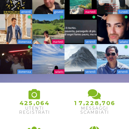
venerdì
giovedì
martedì
lunedì
domenica
martedì
venerdì
sabato
domenica
sabato
venerdì
venerdì
,
,
,
4
2
5
0
6
4
1
7
2
2
8
7
0
6
UTENTI
MESSAGGI
REGISTRATI
SCAMBIATI