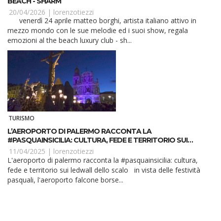
BEACH - SHARM
20/04/2026 |
lorenzotiezzi
venerdì 24 aprile matteo borghi, artista italiano attivo in
mezzo mondo con le sue melodie ed i suoi show, regala
emozioni al the beach luxury club - sh...
TURISMO
L’AEROPORTO DI PALERMO RACCONTA LA
#PASQUAINSICILIA: CULTURA, FEDE E TERRITORIO SUI
LEDWALL DELLO SCALO
11/04/2025 |
lorenzotiezzi
L'aeroporto di palermo racconta la #pasquainsicilia: cultura,
fede e territorio sui ledwall dello scalo in vista delle festività
pasquali, l'aeroporto falcone borse...