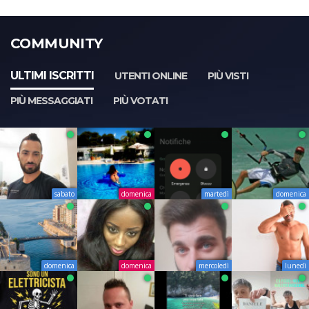
COMMUNITY
ULTIMI ISCRITTI
UTENTI ONLINE
PIÙ VISTI
PIÙ MESSAGGIATI
PIÙ VOTATI
sabato
domenica
martedì
domenica
domenica
domenica
mercoledì
lunedì