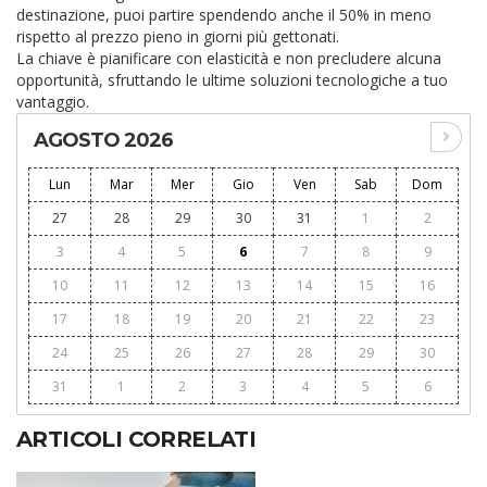
destinazione, puoi partire spendendo anche il 50% in meno
rispetto al prezzo pieno in giorni più gettonati.
La chiave è pianificare con elasticità e non precludere alcuna
opportunità, sfruttando le ultime soluzioni tecnologiche a tuo
vantaggio.
AGOSTO 2026
Lun
Mar
Mer
Gio
Ven
Sab
Dom
27
28
29
30
31
1
2
3
4
5
6
7
8
9
10
11
12
13
14
15
16
17
18
19
20
21
22
23
24
25
26
27
28
29
30
31
1
2
3
4
5
6
ARTICOLI CORRELATI