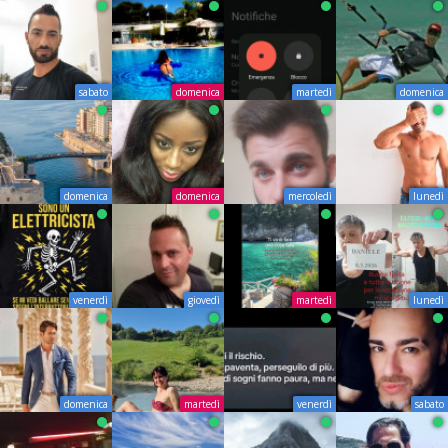
sabato
domenica
martedì
domenica
domenica
domenica
mercoledì
lunedì
venerdì
giovedì
martedì
lunedì
domenica
martedì
venerdì
sabato