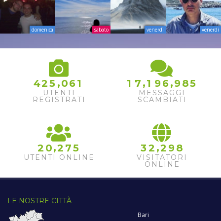
domenica
sabato
venerdì
venerdì
,
,
,
4
2
5
0
6
1
1
7
1
9
6
9
8
5
UTENTI
MESSAGGI
REGISTRATI
SCAMBIATI
,
,
2
0
2
7
5
3
2
2
9
8
UTENTI ONLINE
VISITATORI
ONLINE
LE NOSTRE CITTÀ
Bari