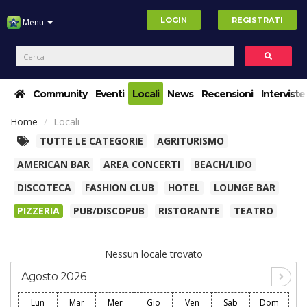
LOGIN
REGISTRATI
Menu
Community
Eventi
Locali
News
Recensioni
Interviste
Home
Locali
TUTTE LE CATEGORIE
AGRITURISMO
AMERICAN BAR
AREA CONCERTI
BEACH/LIDO
DISCOTECA
FASHION CLUB
HOTEL
LOUNGE BAR
PIZZERIA
PUB/DISCOPUB
RISTORANTE
TEATRO
Nessun locale trovato
Agosto 2026
Lun
Mar
Mer
Gio
Ven
Sab
Dom