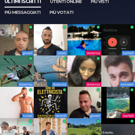
ULTIMI ISCRITTI
UTENTI ONLINE
PIÙ VISTI
PIÙ MESSAGGIATI
PIÙ VOTATI
giovedì
sabato
domenica
martedì
domenica
domenica
domenica
mercoledì
lunedì
venerdì
giovedì
martedì