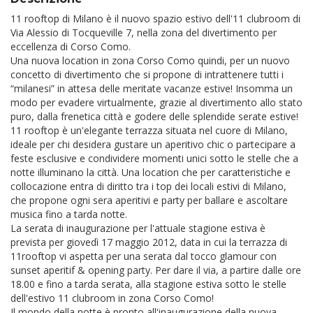
11 rooftop di Milano è il nuovo spazio estivo dell'11 clubroom di
Via Alessio di Tocqueville 7, nella zona del divertimento per
eccellenza di Corso Como.
Una nuova location in zona Corso Como quindi, per un nuovo
concetto di divertimento che si propone di intrattenere tutti i
“milanesi” in attesa delle meritate vacanze estive! Insomma un
modo per evadere virtualmente, grazie al divertimento allo stato
puro, dalla frenetica città e godere delle splendide serate estive!
11 rooftop è un'elegante terrazza situata nel cuore di Milano,
ideale per chi desidera gustare un aperitivo chic o partecipare a
feste esclusive e condividere momenti unici sotto le stelle che a
notte illuminano la città. Una location che per caratteristiche e
collocazione entra di diritto tra i top dei locali estivi di Milano,
che propone ogni sera aperitivi e party per ballare e ascoltare
musica fino a tarda notte.
La serata di inaugurazione per l'attuale stagione estiva è
prevista per giovedì 17 maggio 2012, data in cui la terrazza di
11rooftop vi aspetta per una serata dal tocco glamour con
sunset aperitif & opening party. Per dare il via, a partire dalle ore
18.00 e fino a tarda serata, alla stagione estiva sotto le stelle
dell'estivo 11 clubroom in zona Corso Como!
Il mondo della notte è pronto all'inaugurazione della nuova