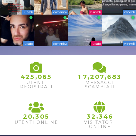
lunedì
domenica
martedì
venerdì
sabato
domenica
sabato
venerdì
,
,
,
4
2
5
0
6
5
1
7
2
0
7
6
8
3
UTENTI
MESSAGGI
REGISTRATI
SCAMBIATI
,
,
2
0
3
0
5
3
2
3
4
6
UTENTI ONLINE
VISITATORI
ONLINE