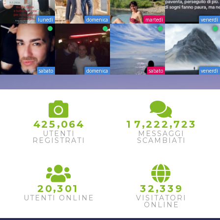
lunedì
domenica
martedì
venerdì
sabato
domenica
sabato
venerdì
,
,
,
4
2
5
0
6
4
1
7
2
2
2
7
2
3
UTENTI
MESSAGGI
REGISTRATI
SCAMBIATI
,
,
2
0
3
0
1
3
2
3
3
9
UTENTI ONLINE
VISITATORI
ONLINE