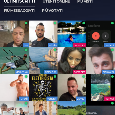
ULTIMI ISCRITTI
UTENTI ONLINE
PIÙ VISTI
PIÙ MESSAGGIATI
PIÙ VOTATI
Ieri
sabato
domenica
martedì
domenica
domenica
domenica
mercoledì
lunedì
venerdì
giovedì
martedì