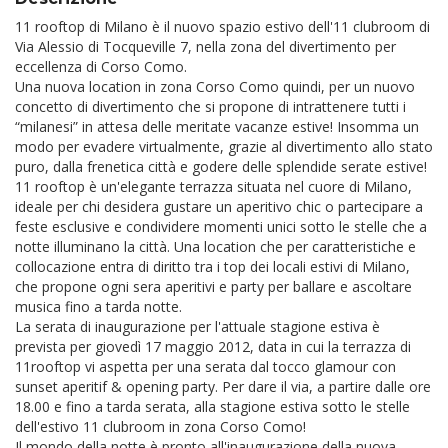
11 rooftop di Milano è il nuovo spazio estivo dell'11 clubroom di
Via Alessio di Tocqueville 7, nella zona del divertimento per
eccellenza di Corso Como.
Una nuova location in zona Corso Como quindi, per un nuovo
concetto di divertimento che si propone di intrattenere tutti i
“milanesi” in attesa delle meritate vacanze estive! Insomma un
modo per evadere virtualmente, grazie al divertimento allo stato
puro, dalla frenetica città e godere delle splendide serate estive!
11 rooftop è un'elegante terrazza situata nel cuore di Milano,
ideale per chi desidera gustare un aperitivo chic o partecipare a
feste esclusive e condividere momenti unici sotto le stelle che a
notte illuminano la città. Una location che per caratteristiche e
collocazione entra di diritto tra i top dei locali estivi di Milano,
che propone ogni sera aperitivi e party per ballare e ascoltare
musica fino a tarda notte.
La serata di inaugurazione per l'attuale stagione estiva è
prevista per giovedì 17 maggio 2012, data in cui la terrazza di
11rooftop vi aspetta per una serata dal tocco glamour con
sunset aperitif & opening party. Per dare il via, a partire dalle ore
18.00 e fino a tarda serata, alla stagione estiva sotto le stelle
dell'estivo 11 clubroom in zona Corso Como!
Il mondo della notte è pronto all'inaugurazione della nuova