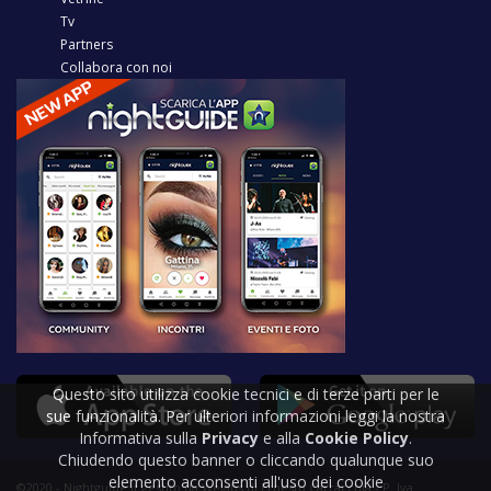
Tv
Partners
Collabora con noi
Questo sito utilizza cookie tecnici e di terze parti per le
sue funzionalità. Per ulteriori informazioni leggi la nostra
Informativa sulla
Privacy
e alla
Cookie Policy
.
Chiudendo questo banner o cliccando qualunque suo
elemento acconsenti all'uso dei cookie
©2020 - Nightguide.it gestito da Welabs di Ernesto Carracchia - P. Iva