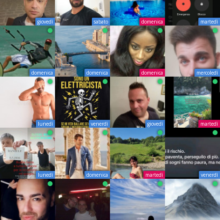
giovedì
sabato
domenica
martedì
domenica
domenica
domenica
mercoledì
lunedì
venerdì
giovedì
martedì
lunedì
domenica
martedì
venerdì