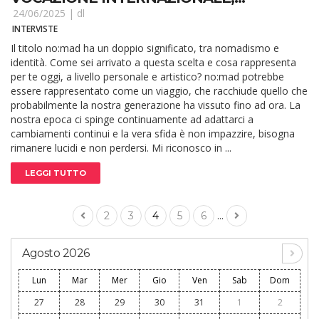
24/06/2025 |
dl
INTERVISTE
Il titolo no:mad ha un doppio significato, tra nomadismo e
identità. Come sei arrivato a questa scelta e cosa rappresenta
per te oggi, a livello personale e artistico? no:mad potrebbe
essere rappresentato come un viaggio, che racchiude quello che
probabilmente la nostra generazione ha vissuto fino ad ora. La
nostra epoca ci spinge continuamente ad adattarci a
cambiamenti continui e la vera sfida è non impazzire, bisogna
rimanere lucidi e non perdersi. Mi riconosco in ...
LEGGI TUTTO
...
2
3
4
5
6
Agosto 2026
Lun
Mar
Mer
Gio
Ven
Sab
Dom
27
28
29
30
31
1
2