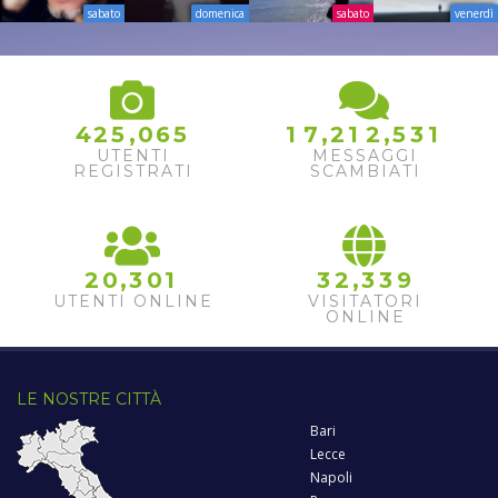
sabato
domenica
sabato
venerdì
1
,
,
,
4
2
5
0
6
5
1
7
2
1
2
5
3
2
UTENTI
MESSAGGI
REGISTRATI
SCAMBIATI
,
,
2
0
3
0
1
3
2
3
3
9
UTENTI ONLINE
VISITATORI
ONLINE
LE NOSTRE CITTÀ
Bari
Lecce
Napoli