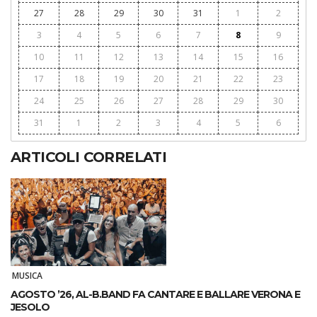
27
28
29
30
31
1
2
3
4
5
6
7
8
9
10
11
12
13
14
15
16
17
18
19
20
21
22
23
24
25
26
27
28
29
30
31
1
2
3
4
5
6
ARTICOLI CORRELATI
MUSICA
AGOSTO ’26, AL-B.BAND FA CANTARE E BALLARE VERONA E
JESOLO