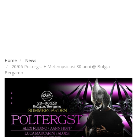
Home
News
20/06 Poltergst + Metempsicosi 30 anni @ Bolgia –
Bergamo