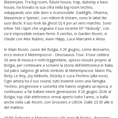
Blasterjaxx. Tra big room, future house, trap, dubstep e bass
house, ha trovato la sua cifra nella big room techno,
sviluppando uno stile duro e riconoscibile. Darklight, Dharma,
Maxximize e Spinnin', con milioni di stream, sono le label dei
suoi dischi. Il suo look da ghost DJ è poi un vero marchio. Sono
infine 160 i bpm che segnano il suo recente EP “Nobody”, con
cui è impossibile restare fermi. Il cerchio, in Garden Room, si
chiude con Alex Rubino, Aann Høpp, Luca Marcarini e Aloisi.
In Main Room, cuore del Bolgia, il 20 giugno, come dicevamo,
ecco invece il Metempsicosi - Dinosaurus Tour. Il tour celebra
30 anni di musica e notti leggendarie, spesso vissute proprio al
Bolgia, per continuare a scrivere la storia dell'elettronica in Italia.
Sul palco salgono gli artisti simbolo di Metempsicosi: Mario Più,
Ricky Le Roy, Joy Kitikonti, 00zicky e Luca Pechino (alla voce).
Ogni artista ha il suo sound, tutti insieme sono una famiglia.
Techno, progressive e sonorità che hanno segnato un'epoca, e
continuano a far ballare intere generazioni. Il 20 giugno 2026 al
Bolgia, top club elettronico ormai aperto tutto l'anno, si balla
anche nella Lab Room, con Groovers e UBOA. Dalle 23.30 alle 6
del mattino.
20/06 Poltergst + Metempsicosi (30 anni) @ Bolgia - Bergamo