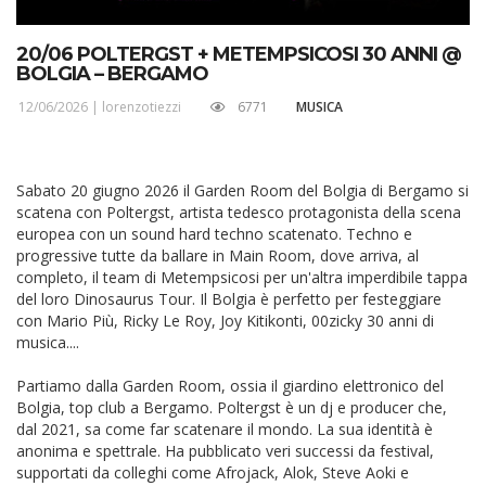
20/06 POLTERGST + METEMPSICOSI 30 ANNI @
BOLGIA – BERGAMO
12/06/2026 |
lorenzotiezzi
6771
MUSICA
Sabato 20 giugno 2026 il Garden Room del Bolgia di Bergamo si
scatena con Poltergst, artista tedesco protagonista della scena
europea con un sound hard techno scatenato. Techno e
progressive tutte da ballare in Main Room, dove arriva, al
completo, il team di Metempsicosi per un'altra imperdibile tappa
del loro Dinosaurus Tour. Il Bolgia è perfetto per festeggiare
con Mario Più, Ricky Le Roy, Joy Kitikonti, 00zicky 30 anni di
musica....
Partiamo dalla Garden Room, ossia il giardino elettronico del
Bolgia, top club a Bergamo. Poltergst è un dj e producer che,
dal 2021, sa come far scatenare il mondo. La sua identità è
anonima e spettrale. Ha pubblicato veri successi da festival,
supportati da colleghi come Afrojack, Alok, Steve Aoki e