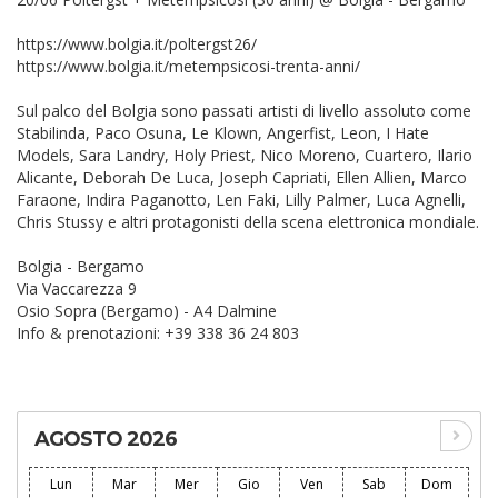
https://www.bolgia.it/poltergst26/
https://www.bolgia.it/metempsicosi-trenta-anni/
Sul palco del Bolgia sono passati artisti di livello assoluto come
Stabilinda, Paco Osuna, Le Klown, Angerfist, Leon, I Hate
Models, Sara Landry, Holy Priest, Nico Moreno, Cuartero, Ilario
Alicante, Deborah De Luca, Joseph Capriati, Ellen Allien, Marco
Faraone, Indira Paganotto, Len Faki, Lilly Palmer, Luca Agnelli,
Chris Stussy e altri protagonisti della scena elettronica mondiale.
Bolgia - Bergamo
Via Vaccarezza 9
Osio Sopra (Bergamo) - A4 Dalmine
Info & prenotazioni: +39 338 36 24 803
AGOSTO 2026
Lun
Mar
Mer
Gio
Ven
Sab
Dom