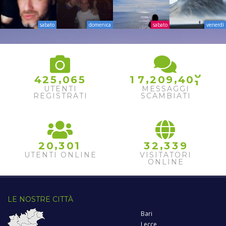
sabato
domenica
sabato
venerdì
0
,
,
,
4
2
5
0
6
5
1
7
2
0
9
4
0
1
UTENTI
MESSAGGI
REGISTRATI
SCAMBIATI
,
,
2
0
3
0
1
3
2
3
3
9
UTENTI ONLINE
VISITATORI
ONLINE
LE NOSTRE CITTÀ
Bari
Lecce