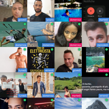
giovedì
sabato
domenica
martedì
domenica
domenica
domenica
mercoledì
lunedì
venerdì
giovedì
martedì
lunedì
domenica
martedì
venerdì