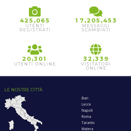
,
,
,
4
2
5
0
6
5
1
7
2
0
5
4
5
3
UTENTI
MESSAGGI
REGISTRATI
SCAMBIATI
,
,
2
0
3
0
1
3
2
3
3
9
UTENTI ONLINE
VISITATORI
ONLINE
LE NOSTRE CITTÀ
Bari
Lecce
Napoli
Roma
Taranto
Matera