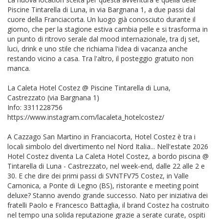
Piscine Tintarella di Luna, in via Bargnana 1, a due passi dal
cuore della Franciacorta. Un luogo già conosciuto durante il
giorno, che per la stagione estiva cambia pelle e si trasforma in
un punto di ritrovo serale dal mood internazionale, tra dj set,
luci, drink e uno stile che richiama l'idea di vacanza anche
restando vicino a casa. Tra l'altro, il posteggio gratuito non
manca.
La Caleta Hotel Costez @ Piscine Tintarella di Luna,
Castrezzato (via Bargnana 1)
Info: 3311228756
https://www.instagram.com/lacaleta_hotelcostez/
A Cazzago San Martino in Franciacorta, Hotel Costez è tra i
locali simbolo del divertimento nel Nord Italia... Nell'estate 2026
Hotel Costez diventa La Caleta Hotel Costez, a bordo piscina @
Tintarella di Luna - Castrezzato, nel week-end, dalle 22 alle 2 e
30. E che dire dei primi passi di SVNTFV75 Costez, in Valle
Camonica, a Ponte di Legno (BS), ristorante e meeting point
deluxe? Stanno avendo grande successo. Nato per iniziativa dei
fratelli Paolo e Francesco Battaglia, il brand Costez ha costruito
nel tempo una solida reputazione grazie a serate curate, ospiti