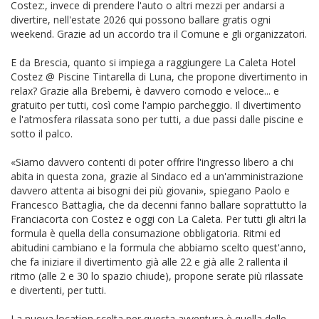
Costez:, invece di prendere l'auto o altri mezzi per andarsi a
divertire, nell'estate 2026 qui possono ballare gratis ogni
weekend. Grazie ad un accordo tra il Comune e gli organizzatori.
E da Brescia, quanto si impiega a raggiungere La Caleta Hotel
Costez @ Piscine Tintarella di Luna, che propone divertimento in
relax? Grazie alla Brebemi, è davvero comodo e veloce... e
gratuito per tutti, così come l'ampio parcheggio. Il divertimento
e l'atmosfera rilassata sono per tutti, a due passi dalle piscine e
sotto il palco.
«Siamo davvero contenti di poter offrire l'ingresso libero a chi
abita in questa zona, grazie al Sindaco ed a un'amministrazione
davvero attenta ai bisogni dei più giovani», spiegano Paolo e
Francesco Battaglia, che da decenni fanno ballare soprattutto la
Franciacorta con Costez e oggi con La Caleta. Per tutti gli altri la
formula è quella della consumazione obbligatoria. Ritmi ed
abitudini cambiano e la formula che abbiamo scelto quest'anno,
che fa iniziare il divertimento già alle 22 e già alle 2 rallenta il
ritmo (alle 2 e 30 lo spazio chiude), propone serate più rilassate
e divertenti, per tutti.
La nuova location scelta per questa avventura è quella delle