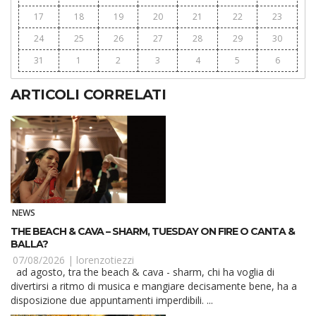
17
18
19
20
21
22
23
24
25
26
27
28
29
30
31
1
2
3
4
5
6
ARTICOLI CORRELATI
NEWS
THE BEACH & CAVA – SHARM, TUESDAY ON FIRE O CANTA &
BALLA?
07/08/2026 |
lorenzotiezzi
ad agosto, tra the beach & cava - sharm, chi ha voglia di
divertirsi a ritmo di musica e mangiare decisamente bene, ha a
disposizione due appuntamenti imperdibili. ...