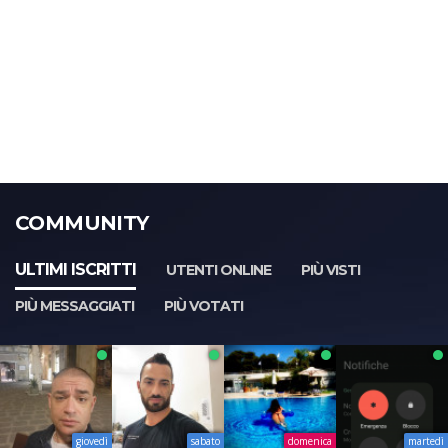
COMMUNITY
ULTIMI ISCRITTI
UTENTI ONLINE
PIÙ VISTI
PIÙ MESSAGGIATI
PIÙ VOTATI
giovedì
sabato
domenica
martedì