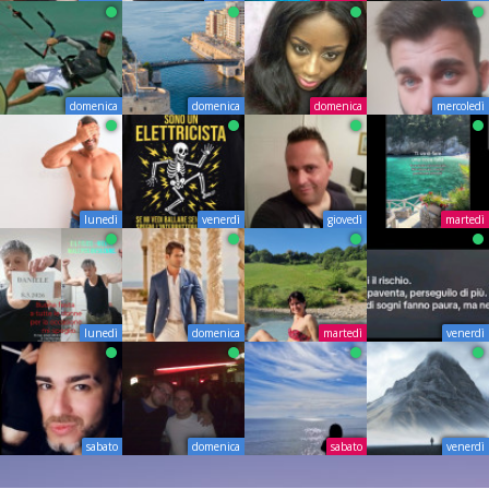
domenica
domenica
domenica
mercoledì
lunedì
venerdì
giovedì
martedì
lunedì
domenica
martedì
venerdì
sabato
domenica
sabato
venerdì