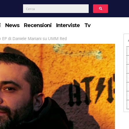
i
News
Recensioni
Interviste
Tv
o EP di Daniele Mariani su UMM Red