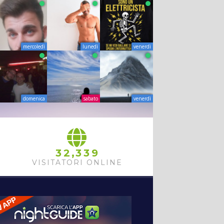
mercoledì
lunedì
venerdì
domenica
sabato
venerdì
,
3
2
3
3
9
VISITATORI ONLINE