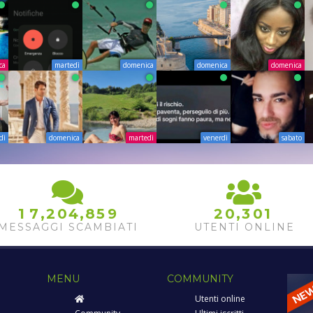
ca
martedì
domenica
domenica
domenica
dì
domenica
martedì
venerdì
sabato
5
9
,
,
,
1
7
2
0
4
8
2
0
3
0
1
6
0
MESSAGGI SCAMBIATI
UTENTI ONLINE
MENU
COMMUNITY
Utenti online