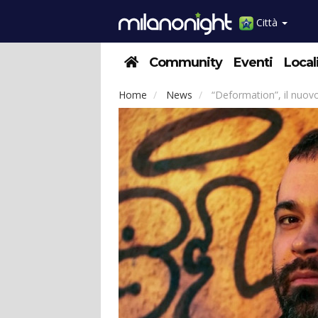
Città
Community
Eventi
Local
Home
News
“Deformation”, il nuov