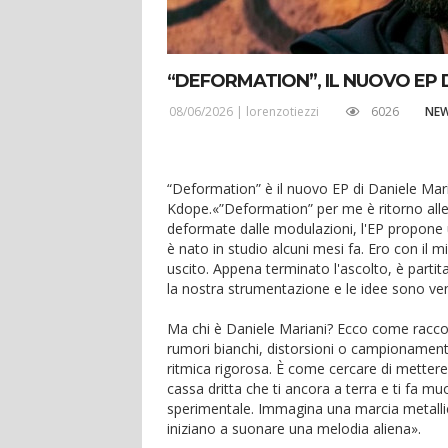
“DEFORMATION”, IL NUOVO EP 
08/06/2026 |
lorenzotiezzi
6026
NE
“Deformation” è il nuovo EP di Daniele Ma
Kdope.«”Deformation” per me è ritorno alle 
deformate dalle modulazioni, l'EP propone u
è nato in studio alcuni mesi fa. Ero con il
uscito. Appena terminato l'ascolto, è parti
la nostra strumentazione e le idee sono ven
Ma chi è Daniele Mariani? Ecco come raccon
rumori bianchi, distorsioni o campionamenti 
ritmica rigorosa. È come cercare di mettere i
cassa dritta che ti ancora a terra e ti fa mu
sperimentale. Immagina una marcia metalli
iniziano a suonare una melodia aliena».