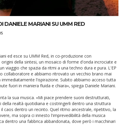
DI DANIELE MARIANI SU UMM RED
WS
riani ed esce su UMM Red, in co-produzione con
origini della sintesi, un mosaico di forme d'onda incrociate e
n viaggio che spazia da ritmi a una techno dura e pura. L'EP
 mio collaboratore e abbiamo ritrovato un vecchio brano mai
ta immediatamente l'ispirazione. Subito abbiamo acceso tutta
ute fuori in maniera fluida e chiara», spiega Daniele Mariani.
ta la sua musica. «Mi piace prendere suoni destrutturati,
della realtà quotidiana e costringerli dentro una struttura
l caos dentro un recinto. Quel ritmo ancestrale, ripetitivo, la
overe, ma sopra ci innesto l'imprevedibilità della musica
ca dentro una fabbrica abbandonata, dove però i macchinari