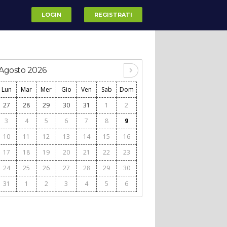
LOGIN
REGISTRATI
Agosto 2026
Lun
Mar
Mer
Gio
Ven
Sab
Dom
27
28
29
30
31
1
2
3
4
5
6
7
8
9
10
11
12
13
14
15
16
17
18
19
20
21
22
23
24
25
26
27
28
29
30
31
1
2
3
4
5
6