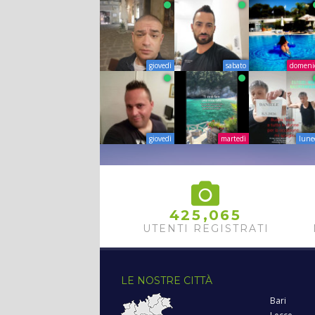
giovedì
sabato
domeni
giovedì
martedì
lune
,
4
2
5
0
6
5
UTENTI REGISTRATI
LE NOSTRE CITTÀ
Bari