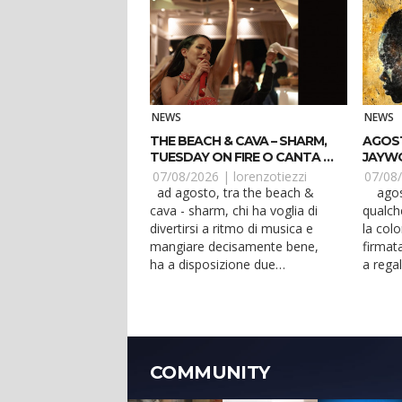
NEWS
NEWS
THE BEACH & CAVA – SHARM,
AGOSTO
TUESDAY ON FIRE O CANTA &
JAYWO
BALLA?
FERM
07/08/2026 |
lorenzotiezzi
07/08
ad agosto, tra the beach &
agosto 2026 è arrivato da
cava - sharm, chi ha voglia di
qualch
divertirsi a ritmo di musica e
la col
mangiare decisamente bene,
firmat
ha a disposizione due
a regal
appuntamenti imperdibili. ...
produ..
COMMUNITY