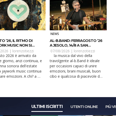
NEWS
 ’26, IL RITMO DI
AL-B.BAND: FERRAGOSTO ’26
RK MUSIC NON SI
A JESOLO, 14/8 A SAN
A
PANCRAZIO
/2026 |
lorenzotiezzi
07/08/2026 |
lorenzotiezzi
la musica dal vivo della
e giorno, anzi continua, e
travolgente al-b.Band è ideale
onna sonora dell'estate
per occasioni capaci di unire
a jaywork music continua
emozioni, brani musicali, buon
are emozioni. A chi? a dj,
cibo e qualcosa di piacevole da
.
bere. Anch...
ULTIMI ISCRITTI
UTENTI ONLINE
PIÙ VI