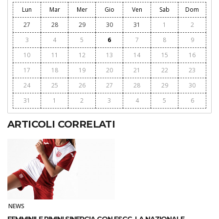
Lun
Mar
Mer
Gio
Ven
Sab
Dom
27
28
29
30
31
1
2
3
4
5
6
7
8
9
10
11
12
13
14
15
16
17
18
19
20
21
22
23
24
25
26
27
28
29
30
31
1
2
3
4
5
6
ARTICOLI CORRELATI
NEWS