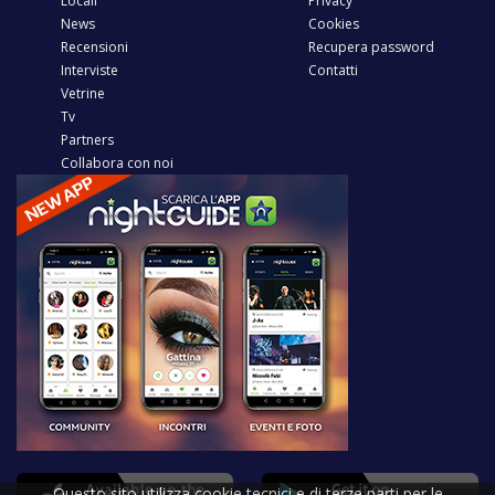
Locali
Privacy
News
Cookies
Recensioni
Recupera password
Interviste
Contatti
Vetrine
Tv
Partners
Collabora con noi
Questo sito utilizza cookie tecnici e di terze parti per le