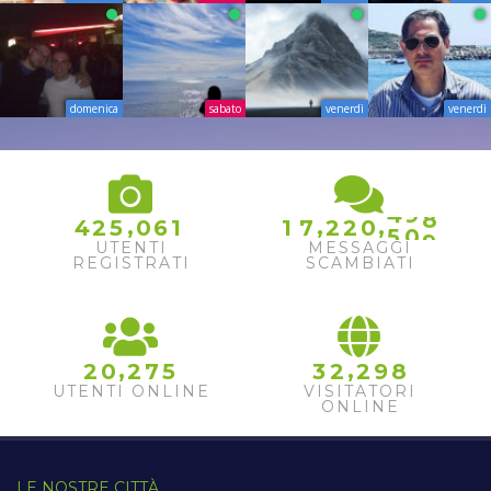
domenica
sabato
venerdì
venerdì
6
7
8
4
9
9
,
,
,
4
2
5
0
6
1
1
7
2
2
0
5
0
0
UTENTI
MESSAGGI
REGISTRATI
SCAMBIATI
,
,
2
0
2
7
5
3
2
2
9
8
UTENTI ONLINE
VISITATORI
ONLINE
LE NOSTRE CITTÀ