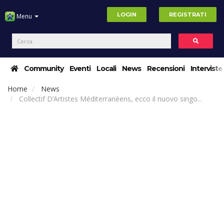
LOGIN
REGISTRATI
Menu
Community
Eventi
Locali
News
Recensioni
Interviste
Home
News
Collectif D’Artistes Méditerranéens, ecco il nuovo singo...