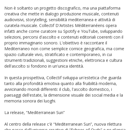
Non è soltanto un progetto discografico, ma una piattaforma
creativa che mette in dialogo produzione musicale, contenuti
audiovisivi, storytelling, sensibilità mediterranea e attività di
curatela musicale. Collectif D'Artistes Méditerranéens opera
infatti anche come curatore su Spotify e YouTube, sviluppando
selezioni, percorsi d'ascolto e contenuti editoriali coerenti con il
proprio immaginario sonoro. L'obiettivo è raccontare il
Mediterraneo non come semplice cornice geografica, ma come
spazio culturale vivo, stratificato e contemporaneo, in cui
strumenti tradizionali, suggestioni etniche, elettronica e cultura
dell'ascolto si fondono in un'unica identità.
In questa prospettiva, Collectif sviluppa un'estetica che guarda
tanto alla profondità emotiva quanto alla fruibilità moderna,
avvicinando mondi differenti: il club, l'ascolto domestico, i
paesaggi dell'estate, la dimensione visuale dei social media e la
memoria sonora dei luoghi.
La release, “Mediterranean Sun”
Al centro della release c'è “Mediterranean Sun”, nuova rilettura
che nasce dall'universo creativo di “Echoes of Ouds” e ne rilancia