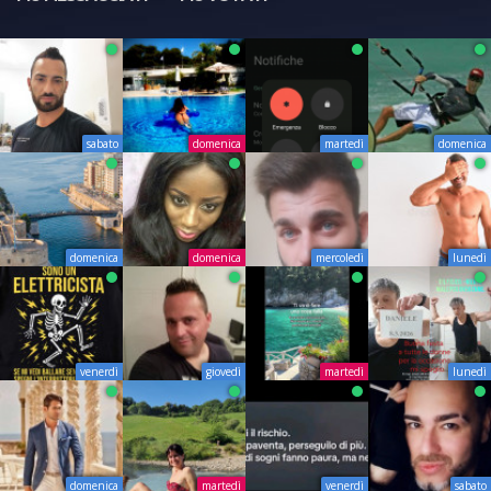
sabato
domenica
martedì
domenica
domenica
domenica
mercoledì
lunedì
venerdì
giovedì
martedì
lunedì
domenica
martedì
venerdì
sabato