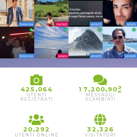
domenica
martedì
venerdì
sabato
domenica
sabato
venerdì
venerdì
4
5
,
,
,
4
2
5
0
6
4
1
7
2
0
0
9
0
6
UTENTI
MESSAGGI
REGISTRATI
SCAMBIATI
,
,
2
0
2
9
2
3
2
3
2
6
UTENTI ONLINE
VISITATORI