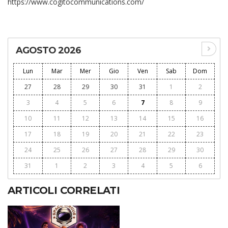
https://www.cogitocommunications.com/
AGOSTO 2026
Lun
Mar
Mer
Gio
Ven
Sab
Dom
27
28
29
30
31
1
2
3
4
5
6
7
8
9
10
11
12
13
14
15
16
17
18
19
20
21
22
23
24
25
26
27
28
29
30
31
1
2
3
4
5
6
ARTICOLI CORRELATI