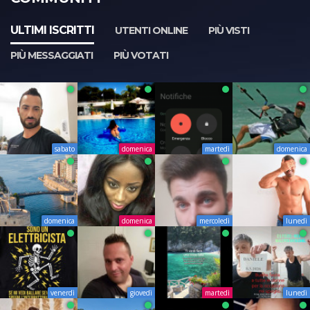
ULTIMI ISCRITTI
UTENTI ONLINE
PIÙ VISTI
PIÙ MESSAGGIATI
PIÙ VOTATI
sabato
domenica
martedì
domenica
domenica
domenica
mercoledì
lunedì
venerdì
giovedì
martedì
lunedì