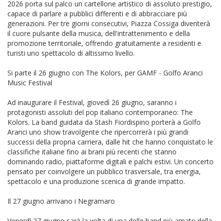
2026 porta sul palco un cartellone artistico di assoluto prestigio,
capace di parlare a pubblici differenti e di abbracciare più
generazioni. Per tre giorni consecutivi, Piazza Cossiga diventerà
il cuore pulsante della musica, dell'intrattenimento e della
promozione territoriale, offrendo gratuitamente a residenti e
turisti uno spettacolo di altissimo livello.
Si parte il 26 giugno con The Kolors, per GAMF - Golfo Aranci
Music Festival
Ad inaugurare il Festival, giovedì 26 giugno, saranno i
protagonisti assoluti del pop italiano contemporaneo: The
Kolors. La band guidata da Stash Fiordispino porterà a Golfo
Aranci uno show travolgente che ripercorrerà i più grandi
successi della propria carriera, dalle hit che hanno conquistato le
classifiche italiane fino ai brani più recenti che stanno
dominando radio, piattaforme digitali e palchi estivi. Un concerto
pensato per coinvolgere un pubblico trasversale, tra energia,
spettacolo e una produzione scenica di grande impatto.
Il 27 giugno arrivano i Negramaro
Venerdì 27 giugno sarà la volta di una delle band più amate della