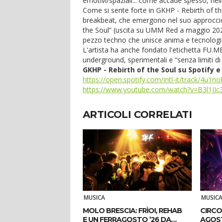
emotivi/spaziali... come accade spesso, nel
Come si sente forte in GKHP - Rebirth of the
breakbeat, che emergono nel suo approccio r
the Soul” (uscita su UMM Red a maggio 2026
pezzo techno che unisce anima e tecnologia,
L'artista ha anche fondato l'etichetta FU.M
underground, sperimentali e “senza limiti di 
GKHP - Rebirth of the Soul su Spotify 
https://open.spotify.com/intl-it/track/4
https://www.youtube.com/watch?v=B3l1JJc
ARTICOLI CORRELATI
MUSICA
MUSIC
MOLO BRESCIA: FRÌO!, REHAB
CIRCO
E UN FERRAGOSTO ’26 DA
AGOS