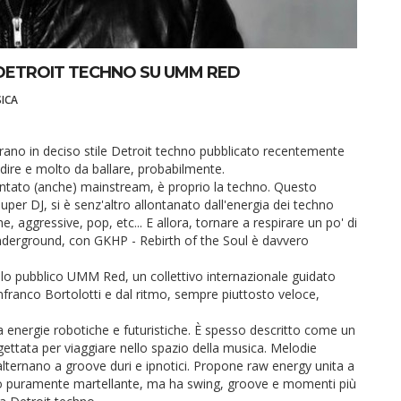
 DETROIT TECHNO SU UMM RED
ICA
brano in deciso stile Detroit techno pubblicato recentemente
re e molto da ballare, probabilmente.
ventato (anche) mainstream, è proprio la techno. Questo
uper DJ, si è senz'altro allontanato dall'energia dei techno
 aggressive, pop, etc... E allora, tornare a respirare un po' di
nderground, con GKHP - Rebirth of the Soul è davvero
lo pubblico UMM Red, un collettivo internazionale guidato
nfranco Bortolotti e dal ritmo, sempre piuttosto veloce,
 energie robotiche e futuristiche. È spesso descritto come un
ttata per viaggiare nello spazio della musica. Melodie
i alternano a groove duri e ipnotici. Propone raw energy unita a
hno puramente martellante, ma ha swing, groove e momenti più