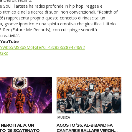
la Detroit techno.
 Soul, l'artista ha radici profonde in hip hop, reggae e
itmico e nella ricerca di suoni non convenzionali. “Rebirth of
) rappresenta proprio questo concetto di rinascita: un
 groove ipnotico e una spinta emotiva che giustifica il titolo.
E. Rec (Future Me Records), con cui spinge sonorità
creatività”.
e YouTube
u1nolYWbb5MS8qSMqFxte?si=43c838cc89474692
33Rc
A
MUSICA
 NERO ITALIA, UN
AGOSTO ’26, AL-B.BAND FA
TO ’26 SCATENATO
CANTARE E BALLARE VERONA