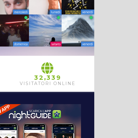
mercoledì
lunedì
venerdì
domenica
sabato
venerdì
,
3
2
3
3
9
VISITATORI ONLINE