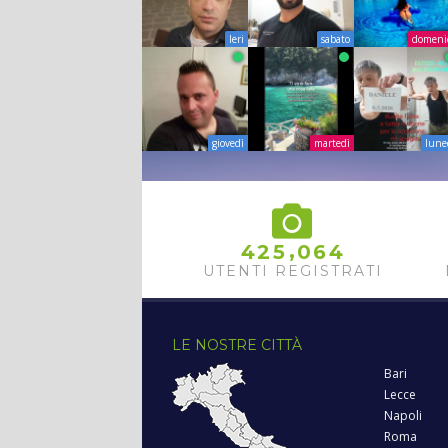
Ieri
sabato
domeni
giovedì
martedì
lune
,
4
2
5
0
6
4
UTENTI REGISTRATI
LE NOSTRE CITTÀ
Bari
Lecce
Napoli
Roma