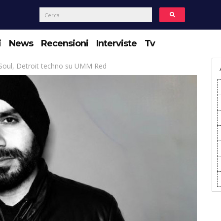
i
News
Recensioni
Interviste
Tv
Soul, Detroit techno su UMM Red