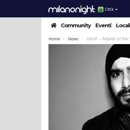
Città
Community
Eventi
Local
Home
News
GKHP – Rebirth of the 