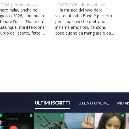
E JESOLO
/2026 |
lorenzotiezzi
29/07/2026 |
lorenzotiezzi
la musica dal vivo della
agosto 2026, continua a
scatenata al-b.Band è perfetta
tenare l'italia. Non è un
per situazioni che mettono
qualunque, ma il tendone
insieme emozioni, canzoni,
urdo dell'estate, fatto di
cose buone da mangiare e da
bere. Anche ad agosto...
ULTIMI ISCRITTI
UTENTI ONLINE
PIÙ VI