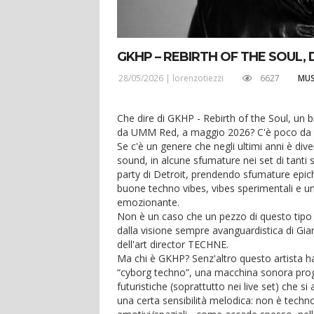
GKHP – REBIRTH OF THE SOUL,
28/05/2026 |
lorenzotiezzi
6627
MUS
Che dire di GKHP - Rebirth of the Soul, un 
da UMM Red, a maggio 2026? C'è poco da di
Se c'è un genere che negli ultimi anni è di
sound, in alcune sfumature nei set di tanti s
party di Detroit, prendendo sfumature epiche,
buone techno vibes, vibes sperimentali e u
emozionante.
Non è un caso che un pezzo di questo tipo 
dalla visione sempre avanguardistica di Gia
dell'art director TECHNE.
Ma chi è GKHP? Senz'altro questo artista ha
“cyborg techno”, una macchina sonora proge
futuristiche (soprattutto nei live set) che s
una certa sensibilità melodica: non è tec