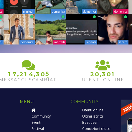
ca
martedì
domenica
domenica
domenica
dì
domenica
martedì
venerdì
sabato
4
5
,
,
,
1
7
2
1
4
3
0
2
0
3
0
1
6
MESSAGGI SCAMBIATI
UTENTI ONLINE
MENU
COMMUNITY
Utenti online
Community
Ultimi iscritti
Eventi
Best user
Festival
Condizioni d'uso