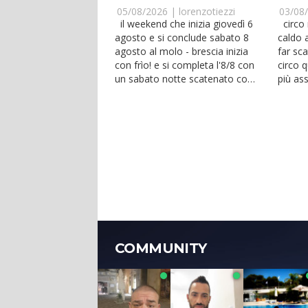
BALLARE
05/08/2026 |
lorenzotiezzi
03/08
il weekend che inizia giovedì 6
circo nero italia, anche nel
agosto e si conclude sabato 8
caldo 
agosto al molo - brescia inizia
far sca
con frìo! e si completa l'8/8 con
circo 
un sabato notte scatenato con
più ass
i dj...
spett...
COMMUNITY