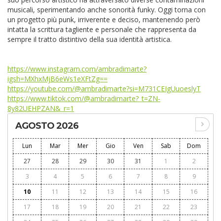
musicali, sperimentando anche sonorità funky. Oggi torna con
un progetto più punk, irriverente e deciso, mantenendo però
intatta la scrittura tagliente e personale che rappresenta da
sempre il tratto distintivo della sua identità artistica.
https://www.instagram.com/ambradimarte?
igsh=MXhxMjB6eWs1eXFtZg==
https://youtube.com/@ambradimarte?si=M731CEIgUuoeslyT
https://www.tiktok.com/@ambradimarte?_t=ZN-
8y82UEHPZAN&_r=1
AGOSTO 2026
Lun
Mar
Mer
Gio
Ven
Sab
Dom
27
28
29
30
31
1
2
3
4
5
6
7
8
9
10
11
12
13
14
15
16
17
18
19
20
21
22
23