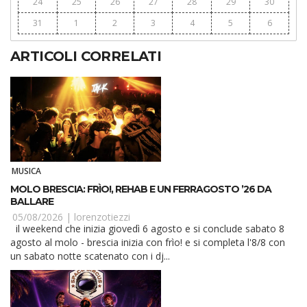
24
25
26
27
28
29
30
31
1
2
3
4
5
6
ARTICOLI CORRELATI
MUSICA
MOLO BRESCIA: FRÌO!, REHAB E UN FERRAGOSTO ’26 DA
BALLARE
05/08/2026 |
lorenzotiezzi
il weekend che inizia giovedì 6 agosto e si conclude sabato 8
agosto al molo - brescia inizia con frìo! e si completa l'8/8 con
un sabato notte scatenato con i dj...