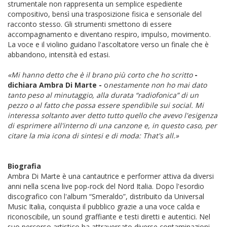
strumentale non rappresenta un semplice espediente
compositivo, bensì una trasposizione fisica e sensoriale del
racconto stesso. Gli strumenti smettono di essere
accompagnamento e diventano respiro, impulso, movimento.
La voce e il violino guidano l'ascoltatore verso un finale che è
abbandono, intensità ed estasi.
«Mi hanno detto che è il brano più corto che ho scritto
-
dichiara Ambra Di Marte -
o
nestamente non ho mai dato
tanto peso al minutaggio, alla durata “radiofonica” di un
pezzo o al fatto che possa essere spendibile sui social. Mi
interessa soltanto aver detto tutto quello che avevo l'esigenza
di esprimere all'interno di una canzone e, in questo caso, per
citare la mia icona di sintesi e di moda: That's all.»
Biografia
Ambra Di Marte è una cantautrice e performer attiva da diversi
anni nella scena live pop-rock del Nord Italia. Dopo l'esordio
discografico con l'album “Smeraldo”, distribuito da Universal
Music Italia, conquista il pubblico grazie a una voce calda e
riconoscibile, un sound graffiante e testi diretti e autentici. Nel
suo percorso artistico ha attraversato diverse contaminazioni