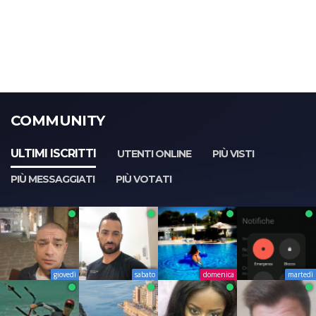
COMMUNITY
ULTIMI ISCRITTI
UTENTI ONLINE
PIÙ VISTI
PIÙ MESSAGGIATI
PIÙ VOTATI
giovedì
sabato
domenica
martedì