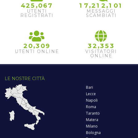
,
,
,
4
2
5
0
6
7
1
7
2
1
2
1
0
1
UTENTI
MESSAGGI
REGISTRATI
SCAMBIATI
,
,
2
0
3
0
9
3
2
3
5
3
UTENTI ONLINE
VISITATORI
ONLINE
LE NOSTRE CITTÀ
Bari
Lecce
Napoli
Roma
Taranto
Matera
Milano
Bologna