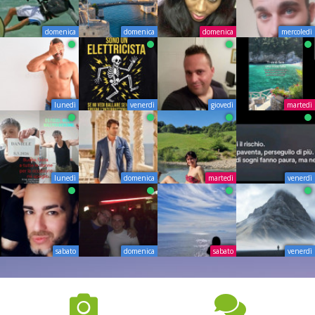
domenica
domenica
domenica
mercoledì
lunedì
venerdì
giovedì
martedì
lunedì
domenica
martedì
venerdì
sabato
domenica
sabato
venerdì