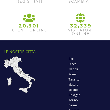
REGISTRATI
SCAMBIATI
,
,
2
0
3
0
1
3
2
3
3
9
UTENTI ONLINE
VISITATORI
ONLINE
LE NOSTRE CITTÀ
Bari
Lecce
Napoli
Roma
Taranto
Matera
Milano
Bologna
Torino
Parma