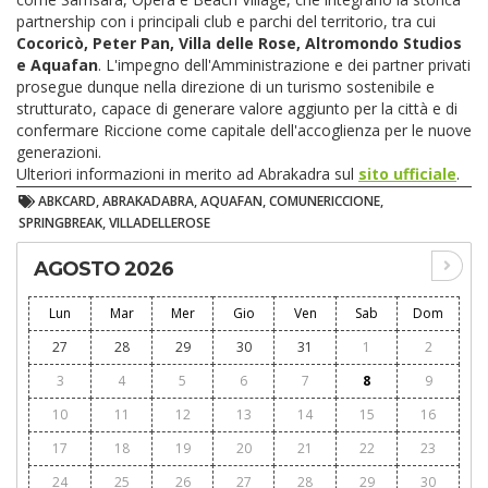
partnership con i principali club e parchi del territorio, tra cui
Cocoricò, Peter Pan, Villa delle Rose, Altromondo Studios
e Aquafan
. L'impegno dell'Amministrazione e dei partner privati
prosegue dunque nella direzione di un turismo sostenibile e
strutturato, capace di generare valore aggiunto per la città e di
confermare Riccione come capitale dell'accoglienza per le nuove
generazioni.
Ulteriori informazioni in merito ad Abrakadra sul
sito ufficiale
.
ABKCARD, ABRAKADABRA, AQUAFAN, COMUNERICCIONE,
SPRINGBREAK, VILLADELLEROSE
AGOSTO 2026
Lun
Mar
Mer
Gio
Ven
Sab
Dom
27
28
29
30
31
1
2
3
4
5
6
7
8
9
10
11
12
13
14
15
16
17
18
19
20
21
22
23
24
25
26
27
28
29
30