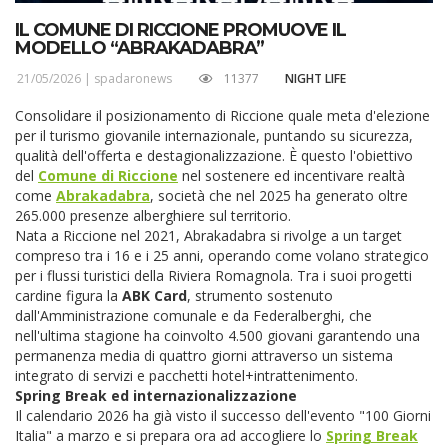
IL COMUNE DI RICCIONE PROMUOVE IL
MODELLO “ABRAKADABRA”
21/05/2026 |
spadaronews
11377
NIGHT LIFE
Consolidare il posizionamento di Riccione quale meta d'elezione
per il turismo giovanile internazionale, puntando su sicurezza,
qualità dell'offerta e destagionalizzazione. È questo l'obiettivo
del
Comune di Riccione
nel sostenere ed incentivare realtà
come
Abrakadabra
, società che nel 2025 ha generato oltre
265.000 presenze alberghiere sul territorio.
Nata a Riccione nel 2021, Abrakadabra si rivolge a un target
compreso tra i 16 e i 25 anni, operando come volano strategico
per i flussi turistici della Riviera Romagnola. Tra i suoi progetti
cardine figura la
ABK Card
, strumento sostenuto
dall'Amministrazione comunale e da Federalberghi, che
nell'ultima stagione ha coinvolto 4.500 giovani garantendo una
permanenza media di quattro giorni attraverso un sistema
integrato di servizi e pacchetti hotel+intrattenimento.
Spring Break ed internazionalizzazione
Il calendario 2026 ha già visto il successo dell'evento "100 Giorni
Italia" a marzo e si prepara ora ad accogliere lo
Spring Break