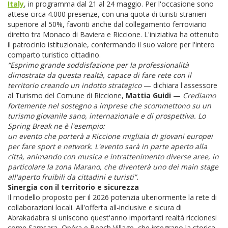
Italy
, in programma dal 21 al 24 maggio. Per l'occasione sono
attese circa 4.000 presenze, con una quota di turisti stranieri
superiore al 50%, favoriti anche dal collegamento ferroviario
diretto tra Monaco di Baviera e Riccione. L'iniziativa ha ottenuto
il patrocinio istituzionale, confermando il suo valore per l'intero
comparto turistico cittadino.
“Esprimo grande soddisfazione per la professionalità
dimostrata da questa realtà, capace di fare rete con il
territorio creando un indotto strategico
— dichiara l'assessore
al Turismo del Comune di Riccione,
Mattia Guidi
—
Crediamo
fortemente nel sostegno a imprese che scommettono su un
turismo giovanile sano, internazionale e di prospettiva. Lo
Spring Break ne è l'esempio:
un evento che porterà a Riccione migliaia di giovani europei
per fare sport e network. L'evento sarà in parte aperto alla
città, animando con musica e intrattenimento diverse aree, in
particolare la zona Marano, che diventerà uno dei main stage
all'aperto fruibili da cittadini e turisti”.
Sinergia con il territorio e sicurezza
Il modello proposto per il 2026 potenzia ulteriormente la rete di
collaborazioni locali. All'offerta all-inclusive e sicura di
Abrakadabra si uniscono quest'anno importanti realtà riccionesi
come Samsara, Opéra e Beach Village, che integrano la storica