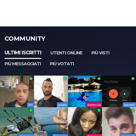
COMMUNITY
ULTIMI ISCRITTI
UTENTI ONLINE
PIÙ VISTI
PIÙ MESSAGGIATI
PIÙ VOTATI
Ieri
sabato
domenica
martedì