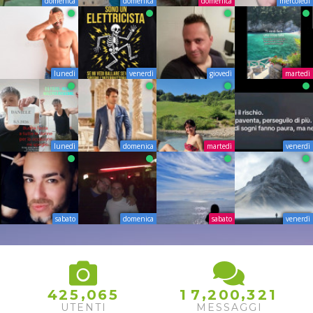
domenica
domenica
domenica
mercoledì
lunedì
venerdì
giovedì
martedì
lunedì
domenica
martedì
venerdì
sabato
domenica
sabato
venerdì
,
,
,
4
2
5
0
6
5
1
7
2
0
0
3
2
1
UTENTI
MESSAGGI