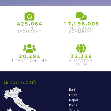
,
,
,
4
2
5
0
6
4
1
7
1
9
6
0
0
3
UTENTI
MESSAGGI
REGISTRATI
SCAMBIATI
,
,
2
0
2
9
2
3
2
3
2
6
UTENTI ONLINE
VISITATORI
ONLINE
LE NOSTRE CITTÀ
Bari
Lecce
Napoli
Roma
Taranto