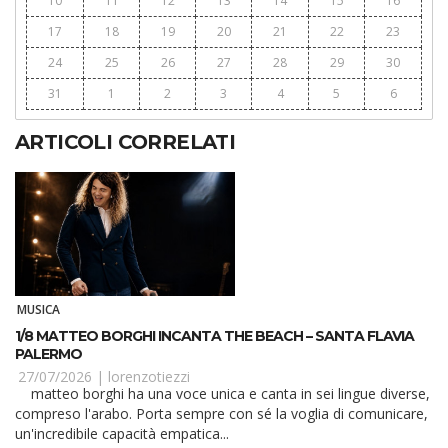
10
11
12
13
14
15
16
17
18
19
20
21
22
23
24
25
26
27
28
29
30
31
1
2
3
4
5
6
ARTICOLI CORRELATI
MUSICA
1/8 MATTEO BORGHI INCANTA THE BEACH – SANTA FLAVIA
PALERMO
27/07/2026 |
lorenzotiezzi
matteo borghi ha una voce unica e canta in sei lingue diverse,
compreso l'arabo. Porta sempre con sé la voglia di comunicare,
un'incredibile capacità empatica...