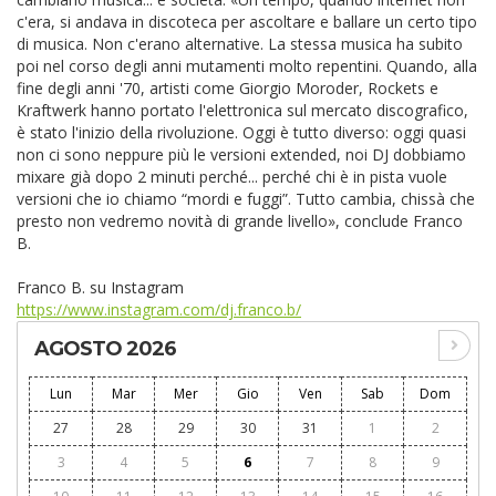
c'era, si andava in discoteca per ascoltare e ballare un certo tipo
di musica. Non c'erano alternative. La stessa musica ha subito
poi nel corso degli anni mutamenti molto repentini. Quando, alla
fine degli anni '70, artisti come Giorgio Moroder, Rockets e
Kraftwerk hanno portato l'elettronica sul mercato discografico,
è stato l'inizio della rivoluzione. Oggi è tutto diverso: oggi quasi
non ci sono neppure più le versioni extended, noi DJ dobbiamo
mixare già dopo 2 minuti perché... perché chi è in pista vuole
versioni che io chiamo “mordi e fuggi”. Tutto cambia, chissà che
presto non vedremo novità di grande livello», conclude Franco
B.
Franco B. su Instagram
https://www.instagram.com/dj.franco.b/
AGOSTO 2026
Lun
Mar
Mer
Gio
Ven
Sab
Dom
27
28
29
30
31
1
2
3
4
5
6
7
8
9