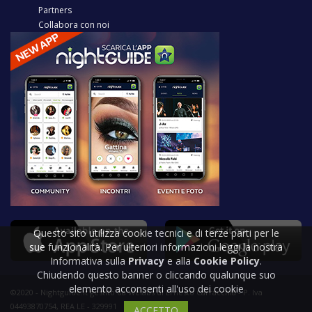
Partners
Collabora con noi
Questo sito utilizza cookie tecnici e di terze parti per le
sue funzionalità. Per ulteriori informazioni leggi la nostra
Informativa sulla
Privacy
e alla
Cookie Policy
.
Chiudendo questo banner o cliccando qualunque suo
elemento acconsenti all'uso dei cookie
©2020 - Nightguide.it gestito da Welabs di Ernesto Carracchia - P. Iva
04493870754, REA LE - 329991
ACCETTO