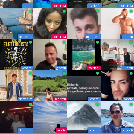
sabato
domenica
martedì
domenica
domenica
domenica
mercoledì
lunedì
venerdì
giovedì
martedì
lunedì
domenica
martedì
venerdì
sabato
domenica
sabato
venerdì
venerdì