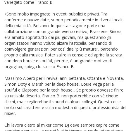
variegato come Franco B.
«Sono molto impegnato in eventi pubblici e privati. Tra
conferme e nuove date, suono periodicamente in diversi locali
della mia città, Bolzano. In questa stagione parte una
collaborazione con un grande evento estivo, Brasserie. Sinora
era amato soprattutto dai più giovani, ma quest'anno gli
organizzatori hanno voluto alzare l'asticella, pensando di
coinvolgere generazioni per così dire “più mature”, partendo
proprio dalla musica. Poter salire in console ed aprire la serata
con deep house e soulful, per me, è un grande motivo di
orgoglio», spiega lo stesso Franco B.
Massimo Alberti per il revival anni Settanta, Ottanta e Novanta,
Simon Doty e Marsh per la deep house, Louie Vega per la
soulful e Claptone per la tech house... Se proprio dovesse finire
su un'isola deserta, Franco B. non porterebbe con sé cinque
dischi, ma sceglierebbe il sound di alcuni colleghi. Questo dice
molto sul carattere e sulla modestia di questo professionista del
mixer.
Chi lavora dietro al mixer come DJ deve sempre capire come
cambiano musica... e società. «Un tempo, quando internet non