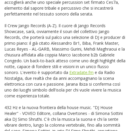
accoglierà anche uno speciale percussion set firmato Ces7a,
elemento dal sapore tribale e percussivo che si incastrerà
perfettamente nel tessuto sonoro della serata.
Il Crew Jango Records (A-Z). Il cuore di Jango Records
Showcase, sarà, ovviamente il soun del collettivo Jango
Records, che porterà sul palco una selezione di DJ e producer di
primo piano: il già citato Alessandro Br1, Biba, Frank Master,
Lucas Reyes - AL-GARB, Massimo Gurini, Mehdi Maghraoui e la
chiusura affidata alla coppia Marco Iacobone b2b Gabriele
Congedo. Un back-to-back atteso come uno degli highlight della
notte, capace di fondere stili e visioni in un unico flusso
sonoro.
L'evento è supportato da
Extradate.fm
e da Radio
Nostalgia, due realtà che da anni accompagnano la scena
elettronica con cura e passione. Jarana Ibiza si conferma così
uno dei luoghi simbolo dell'isola per chi vuole vivere la musica
come esperienza totale.
432 Hz e la nuova frontiera della house music. "DJ House
Healer" - VOVEO Editore, collana Overtones - di Simona Sottini
aka DJ Simo Shruthi. C'è chi la musica la suona e chi la sente
vibrare dentro, lungo la colonna vertebrale, fino alla sommità
del capo. Simona Sottini, in arte DJ Simo Shruthi, appartiene