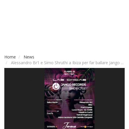
Home
News
Alessandro Br1 e Simo Shruthi a Ibiza per far ballare Jango ...