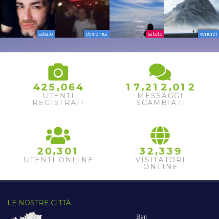
sabato
domenica
sabato
venerdì
,
,
,
4
2
5
0
6
4
1
7
2
1
2
0
1
2
UTENTI
MESSAGGI
REGISTRATI
SCAMBIATI
,
,
2
0
3
0
1
3
2
3
3
9
UTENTI ONLINE
VISITATORI
ONLINE
LE NOSTRE CITTÀ
Bari