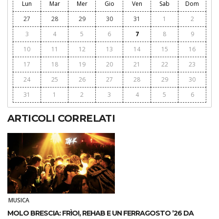
Lun
Mar
Mer
Gio
Ven
Sab
Dom
27
28
29
30
31
1
2
3
4
5
6
7
8
9
10
11
12
13
14
15
16
17
18
19
20
21
22
23
24
25
26
27
28
29
30
31
1
2
3
4
5
6
ARTICOLI CORRELATI
MUSICA
MOLO BRESCIA: FRÌO!, REHAB E UN FERRAGOSTO ’26 DA