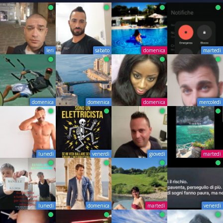
Ieri
sabato
domenica
martedì
domenica
domenica
domenica
mercoledì
lunedì
venerdì
giovedì
martedì
lunedì
domenica
martedì
venerdì