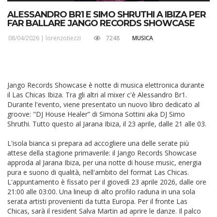
ALESSANDRO BR1 E SIMO SHRUTHI A IBIZA PER
FAR BALLARE JANGO RECORDS SHOWCASE
08/04/2026 |
lorenzotiezzi
7248
MUSICA
Jango Records Showcase è notte di musica elettronica durante
il Las Chicas Ibiza. Tra gli altri al mixer c'è Alessandro Br1.
Durante l'evento, viene presentato un nuovo libro dedicato al
groove: "DJ House Healer” di Simona Sottini aka DJ Simo
Shruthi. Tutto questo al Jarana Ibiza, il 23 aprile, dalle 21 alle 03.
L'isola bianca si prepara ad accogliere una delle serate più
attese della stagione primaverile: il Jango Records Showcase
approda al Jarana Ibiza, per una notte di house music, energia
pura e suono di qualità, nell'ambito del format Las Chicas.
L'appuntamento è fissato per il giovedì 23 aprile 2026, dalle ore
21:00 alle 03:00. Una lineup di alto profilo raduna in una sola
serata artisti provenienti da tutta Europa. Per il fronte Las
Chicas, sarà il resident Salva Martin ad aprire le danze. Il palco