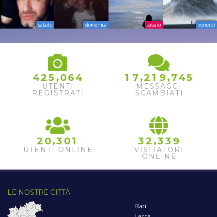
sabato
domenica
sabato
venerdì
,
,
,
5
4
2
5
0
6
4
1
7
2
1
9
7
4
6
UTENTI
MESSAGGI
REGISTRATI
SCAMBIATI
7
,
,
2
0
3
0
1
3
2
3
3
9
UTENTI ONLINE
VISITATORI
ONLINE
LE NOSTRE CITTÀ
Bari
Lecce