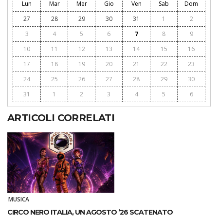
Lun
Mar
Mer
Gio
Ven
Sab
Dom
27
28
29
30
31
1
2
3
4
5
6
7
8
9
10
11
12
13
14
15
16
17
18
19
20
21
22
23
24
25
26
27
28
29
30
31
1
2
3
4
5
6
ARTICOLI CORRELATI
MUSICA
CIRCO NERO ITALIA, UN AGOSTO ’26 SCATENATO