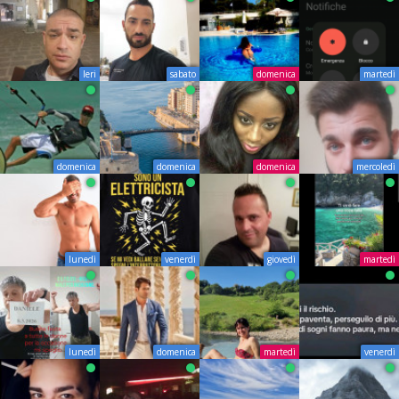
Ieri
sabato
domenica
martedì
domenica
domenica
domenica
mercoledì
lunedì
venerdì
giovedì
martedì
lunedì
domenica
martedì
venerdì