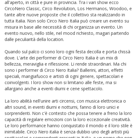
all'aperto, in città e pure in provincia. Tra i vari show ecco
CircoNero Classic, Circo Revolution, Los Hermanos, Woodoo, e
tante altre nuove proposte che il collettivo sta realizzando in
tutta Italia. Non solo Circo Nero Italia può creare un evento su
misura in base alle necessità di chi organizza un evento. Un
evento nuovo, nello stile, nel mood richiesto, magari partendo
dalle peculiarità della location.
Quando sul palco ci sono loro ogni festa decolla e porta chissà
dove. L'arte dei performer di Circo Nero Italia è un mix di
bellezza, meraviglia e riflessione. Li rende straordinari. Ma chi
sono i performer di Circo Nero Italia? Ballerini, attori, effetti
speciali, mangiafuoco e artisti di ogni genere, spettacolari e
coinvolgenti. I loro show non si limitano alle feste, ma si
allargano anche a eventi diurni e cene spettacolo.
La loro abilità nell'unire arti circensi, con musica elettronica o
altri sound, in eventi diurni e notturni, fanno di loro unici e
sorprendenti. Non c'è contesto che possa tenere a freno la loro
capacità di regalare emozioni con la loro eccezionale creatività.
Le loro performance hanno conquistato il mondo e il loro stile è
inimitabile. Circo Nero italia è senza dubbio uno degli artisti più
spettacolari e sorprendenti presenti in Italia, e un nome che non