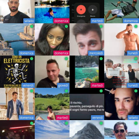
sabato
domenica
martedì
domenica
domenica
domenica
mercoledì
lunedì
venerdì
giovedì
martedì
lunedì
domenica
martedì
venerdì
sabato