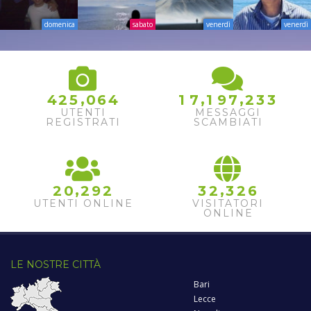
domenica
sabato
venerdì
venerdì
,
,
,
4
2
5
0
6
4
1
7
1
9
7
2
3
3
UTENTI
MESSAGGI
REGISTRATI
SCAMBIATI
,
,
2
0
2
9
2
3
2
3
2
6
UTENTI ONLINE
VISITATORI
ONLINE
LE NOSTRE CITTÀ
Bari
Lecce