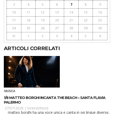
3
4
5
6
7
8
9
10
11
12
13
14
15
16
17
18
19
20
21
22
23
24
25
26
27
28
29
30
31
1
2
3
4
5
6
ARTICOLI CORRELATI
MUSICA
1/8 MATTEO BORGHI INCANTA THE BEACH – SANTA FLAVIA
PALERMO
27/07/2026 |
lorenzotiezzi
matteo borghi ha una voce unica e canta in sei lingue diverse,