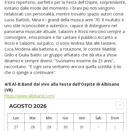
Il loro repertorio, perfetto per la Festa dell'Ospite, sorprendente,
lontano dalle mode del momento. I brani più noti vengono
rielaborati con personalità, mentre trovano spazio autori come
Lucio Battisti, Mina e i grandi della musica anni '70. Il risultato è
uno stile riconoscibile e autentico, capace di distinguersi nel
panorama musicale attuale. Salaorni e Rossi riescono sempre a
coinvolgere, emozionare e far cantare il pubblico.Accanto a
Rossi e Salaorni, sul palco, ci sono Andrea Mai alle tastiere,
Luca Modena alla batteria e, a rotazione, le coriste Matilde
Grillo e Giulia Baldo: un gruppo affiatato che dà vita a show
dinamici e sempre diversi. "Suoniamo insieme da 25 anni",
raccontano. "E ogni sera sentiamo ancora quella scintilla: è lei
che ci spinge a continuare".
4/8 Al-B.Band dal vivo alla Festa dell'Ospite di Albisano
(VR)
https://www.albiband.com/
AGOSTO 2026
Lun
Mar
Mer
Gio
Ven
Sab
Dom
27
28
29
30
31
1
2