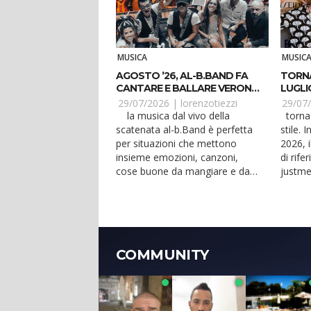
MUSICA
MUSIC
AGOSTO ’26, AL-B.BAND FA
TORNA
CANTARE E BALLARE VERONA
LUGLI
E JESOLO
29/07/2026 |
lorenzotiezzi
29/07
la musica dal vivo della
torna lady-j e lo fa in grande
scatenata al-b.Band è perfetta
stile. 
per situazioni che mettono
2026, i
insieme emozioni, canzoni,
di rife
cose buone da mangiare e da
justme
bere. Anche ad agosto...
club c..
COMMUNITY