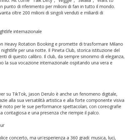
ecennio. Hit come "Talk Dirty", "Wiggle", "Swalla", "Want to
unto di riferimento per milioni di fan in tutto il mondo.
nta oltre 200 milioni di singoli venduti e miliardi di
ightlife internazionale
con Heavy Rotation Booking e promette di trasformare Milano
nightlife per una notte. Il Pineta Club, storica istituzione del
ti di questo calibro. Il club, da sempre sinonimo di eleganza,
no la sua vocazione internazionale ospitando una vera e
ower su TikTok, Jason Derulo è anche un fenomeno digitale,
azie alla sua versatilità artistica e alla forte componente visiva
ulo è noto per le sue performance spettacolari, con coreografie
ica contagiosa e una presenza che riempie il palco.
our
plice concerto, ma un'esperienza a 360 gradi: musica, luci,