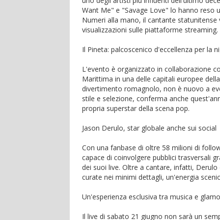
uno degli artisti più influenti dell'ultimo d
Want Me" e "Savage Love" lo hanno reso un p
Numeri alla mano, il cantante statunitense va
visualizzazioni sulle piattaforme streaming.
Il Pineta: palcoscenico d'eccellenza per la n
L'evento è organizzato in collaborazione 
Marittima in una delle capitali europee della 
divertimento romagnolo, non è nuovo a even
stile e selezione, conferma anche quest'an
propria superstar della scena pop.
Jason Derulo, star globale anche sui social
Con una fanbase di oltre 58 milioni di foll
capace di coinvolgere pubblici trasversali gr
dei suoi live. Oltre a cantare, infatti, Der
curate nei minimi dettagli, un'energia scen
Un'esperienza esclusiva tra musica e glam
Il live di sabato 21 giugno non sarà un sem