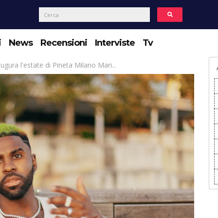
i
News
Recensioni
Interviste
Tv
ugura l'estate di Pineta Milano Mari...