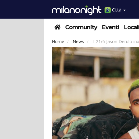
Città
Community
Eventi
Local
Home
News
Il 21/6 Jason Derulo ina