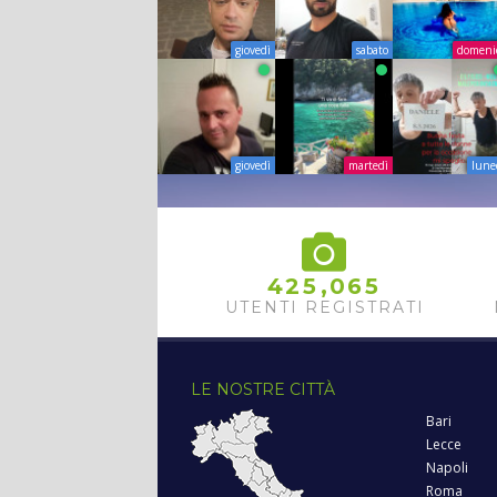
giovedì
sabato
domeni
giovedì
martedì
lune
,
4
2
5
0
6
5
UTENTI REGISTRATI
LE NOSTRE CITTÀ
Bari
Lecce
Napoli
Roma