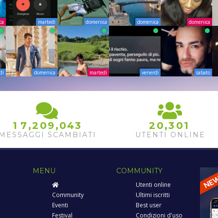
ca
martedì
domenica
domenica
domenica
dì
domenica
martedì
venerdì
sabato
,
,
,
1
7
2
0
9
0
4
3
2
0
3
0
1
MESSAGGI SCAMBIATI
UTENTI ONLINE
MENU
COMMUNITY
Utenti online
Community
Ultimi iscritti
Eventi
Best user
Festival
Condizioni d'uso