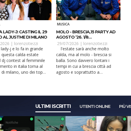
A
MUSICA
 LADY-J: CASTING IL 29
MOLO - BRESCIA,15 PARTY AD
O AL JUSTME DI MILANO
AGOSTO ’26. 1/8
STREETSMART
/2026 |
lorenzotiezzi
29/07/2026 |
lorenzotiezzi
l'estate sarà anche molto
In questa calda estate
calda, ma al molo - brescia si
l dj contest al femminile
balla. Sono davvero lontani i
rimento in italia torna al
tempi in cui a brescia città ad
 di milano, uno dei top
agosto e soprattutto a
.
ferragosto, si b...
ULTIMI ISCRITTI
UTENTI ONLINE
PIÙ VI