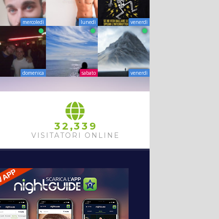
mercoledì
lunedì
venerdì
domenica
sabato
venerdì
,
3
2
3
3
9
VISITATORI ONLINE