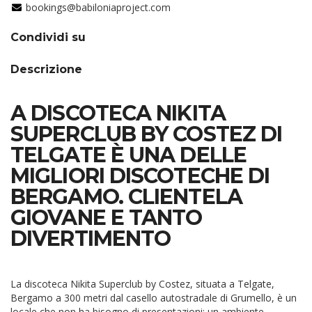
bookings@babiloniaproject.com
Condividi su
Descrizione
A DISCOTECA NIKITA
SUPERCLUB BY COSTEZ DI
TELGATE È UNA DELLE
MIGLIORI DISCOTECHE DI
BERGAMO. CLIENTELA
GIOVANE E TANTO
DIVERTIMENTO
La
discoteca Nikita Superclub by Costez
, situata a
Telgate,
Bergamo
a 300 metri dal casello autostradale di
Grumello
, è un
locale che non ha bisogno di presentazioni; un ambiente