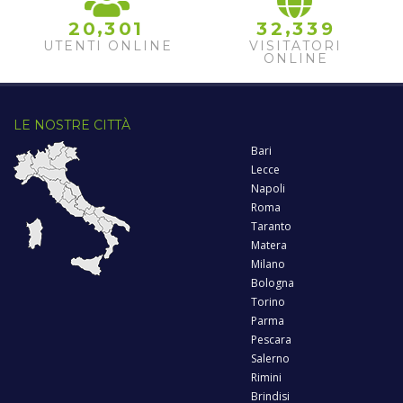
,
,
2
0
3
0
1
3
2
3
3
9
UTENTI ONLINE
VISITATORI
ONLINE
LE NOSTRE CITTÀ
Bari
Lecce
Napoli
Roma
Taranto
Matera
Milano
Bologna
Torino
Parma
Pescara
Salerno
Rimini
Brindisi