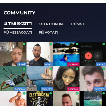
COMMUNITY
ULTIMI ISCRITTI
UTENTI ONLINE
PIÙ VISTI
PIÙ MESSAGGIATI
PIÙ VOTATI
giovedì
sabato
domenica
martedì
domenica
domenica
domenica
mercoledì