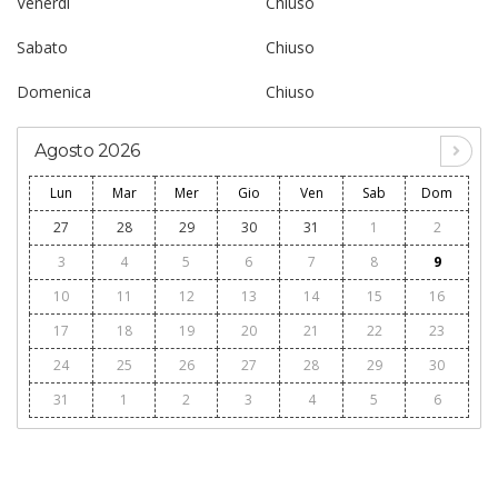
Venerdì
Chiuso
Sabato
Chiuso
Domenica
Chiuso
Agosto 2026
Lun
Mar
Mer
Gio
Ven
Sab
Dom
27
28
29
30
31
1
2
3
4
5
6
7
8
9
10
11
12
13
14
15
16
17
18
19
20
21
22
23
24
25
26
27
28
29
30
31
1
2
3
4
5
6