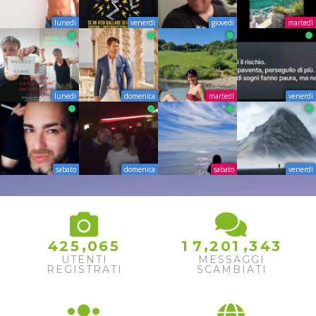
lunedì
venerdì
giovedì
martedì
lunedì
domenica
martedì
venerdì
sabato
domenica
sabato
venerdì
,
,
,
4
2
5
0
6
5
1
7
2
0
1
3
4
3
UTENTI
MESSAGGI
REGISTRATI
SCAMBIATI