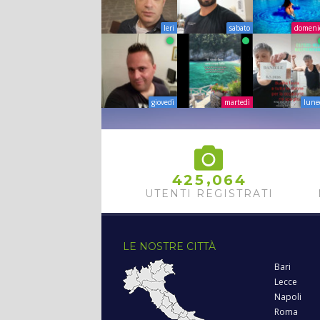
Ieri
sabato
domeni
giovedì
martedì
lune
,
4
2
5
0
6
4
UTENTI REGISTRATI
LE NOSTRE CITTÀ
Bari
Lecce
Napoli
Roma