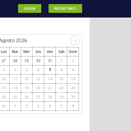
LOGIN
REGISTRATI
Agosto 2026
Lun
Mar
Mer
Gio
Ven
Sab
Dom
27
28
29
30
31
1
2
3
4
5
6
7
8
9
10
11
12
13
14
15
16
17
18
19
20
21
22
23
24
25
26
27
28
29
30
31
1
2
3
4
5
6