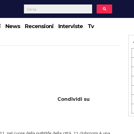
i
News
Recensioni
Interviste
Tv
Condividi su
1, nel cuore della nightlife della città, 11 clubroom è una