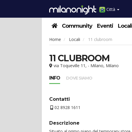
Città
Community
Eventi
Local
Home
Locali
11 clubroom
11 CLUBROOM
via Toqueville 11, - Milano, Milano
INFO
DOVE SIAMO
Contatti
02 8928 1611
Descrizione
Situato al primo piano del temporary store 1