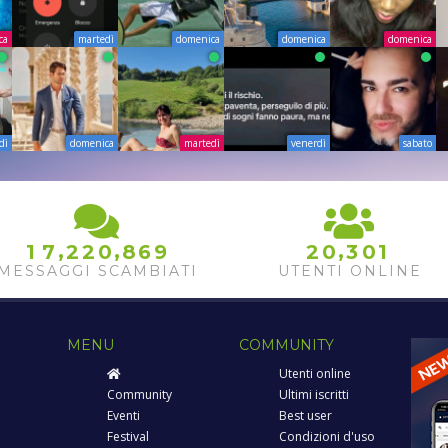
ca
martedì
domenica
domenica
domenica
dì
domenica
martedì
venerdì
sabato
,
,
,
1
7
2
2
0
8
6
9
2
0
3
0
1
MESSAGGI SCAMBIATI
UTENTI ONLINE
MENU
COMMUNITY
Utenti online
Community
Ultimi iscritti
Eventi
Best user
Festival
Condizioni d'uso