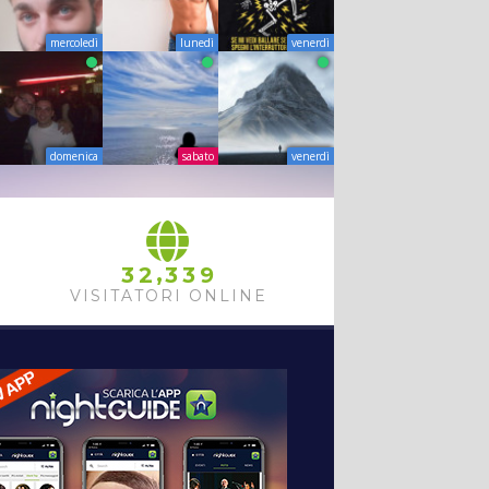
mercoledì
lunedì
venerdì
domenica
sabato
venerdì
,
3
2
3
3
9
VISITATORI ONLINE