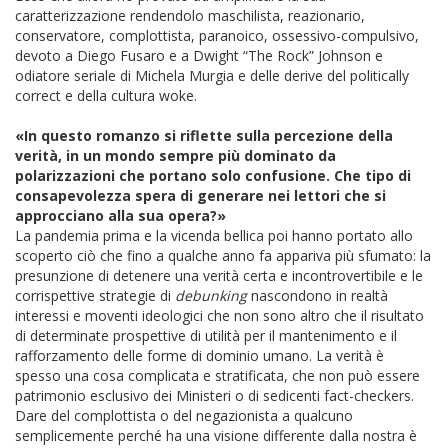
caratterizzazione rendendolo maschilista, reazionario,
conservatore, complottista, paranoico, ossessivo-compulsivo,
devoto a Diego Fusaro e a Dwight “The Rock” Johnson e
odiatore seriale di Michela Murgia e delle derive del politically
correct e della cultura woke.
«In questo romanzo si riflette sulla percezione della
verità, in un mondo sempre più dominato da
polarizzazioni che portano solo confusione. Che tipo di
consapevolezza spera di generare nei lettori che si
approcciano alla sua opera?»
La pandemia prima e la vicenda bellica poi hanno portato allo
scoperto ciò che fino a qualche anno fa appariva più sfumato: la
presunzione di detenere una verità certa e incontrovertibile e le
corrispettive strategie di
debunking
nascondono in realtà
interessi e moventi ideologici che non sono altro che il risultato
di determinate prospettive di utilità per il mantenimento e il
rafforzamento delle forme di dominio umano. La verità è
spesso una cosa complicata e stratificata, che non può essere
patrimonio esclusivo dei Ministeri o di sedicenti fact-checkers.
Dare del complottista o del negazionista a qualcuno
semplicemente perché ha una visione differente dalla nostra è