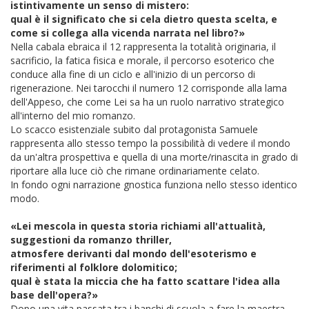
istintivamente un senso di mistero:
qual è il significato che si cela dietro questa scelta, e
come si collega alla vicenda narrata nel libro?»
Nella cabala ebraica il 12 rappresenta la totalità originaria, il
sacrificio, la fatica fisica e morale, il percorso esoterico che
conduce alla fine di un ciclo e all'inizio di un percorso di
rigenerazione. Nei tarocchi il numero 12 corrisponde alla lama
dell'Appeso, che come Lei sa ha un ruolo narrativo strategico
all'interno del mio romanzo.
Lo scacco esistenziale subito dal protagonista Samuele
rappresenta allo stesso tempo la possibilità di vedere il mondo
da un'altra prospettiva e quella di una morte/rinascita in grado di
riportare alla luce ciò che rimane ordinariamente celato.
In fondo ogni narrazione gnostica funziona nello stesso identico
modo.
«Lei mescola in questa storia richiami all'attualità,
suggestioni da romanzo thriller,
atmosfere derivanti dal mondo dell'esoterismo e
riferimenti al folklore dolomitico;
qual è stata la miccia che ha fatto scattare l'idea alla
base dell'opera?»
Dopo una vita passata tra i banchi di scuola a fare la maestra,