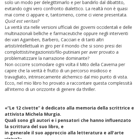
solo un modo per delegittimarlo e per bandirlo dal dibattito,
evitando ogni vero confronto dialettico. La realtà non è quasi
mai come ci appare e, tantomeno, come ci viene presentata.
Quid est veritas
?
La verità sta nelle versioni ufficiali dei governi occidentali e delle
multinazionali belliche e farmaceutiche oppure negli interventi
dei vari Agamben, Barbero, Cacciari e di tanti altri
artisti/intellettuali in giro per il mondo che si sono presi dei
complottisti/negazionisti/filo-putiniani per aver provato a
problematizzare la narrazione dominante?
Non occorre scomodare ogni volta il Mito della Caverna per
capire che la verità è frutto di un percorso insidioso e
travagliato, intrinsecamente alchemico dal mio punto di vista.
Ecco, nel mio libro ho provato a raccontare questa complessità
all'interno di un orizzonte di genere da thriller.
«“Le 12 civette” è dedicato alla memoria della scrittrice e
attivista Michela Murgia.
Quali sono gli autori e i pensatori che hanno influenzato
la scrittura del suo libro, e
in generale il suo approccio alla letteratura e all'arte
visiva?»