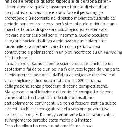
ha scelto proprio questa tipologia di personaggio?»
L'intenzione era quella di assumere il punto di vista di un
complottista no vax - che è stato forse il personaggio
archetipale più ricorrente nel dibattito mediatico/culturale del
periodo pandemico - senza però stereotiparlo o ridurlo a una
macchietta priva di spessore psicologico ed esistenziale.
Provare a prenderlo sul serio, insomma. Quella peculiare
categoria sociale risultava a mio avviso particolarmente
funzionale a raccontare i caratteri di un periodo così
controverso e polarizzante in un plot incentrato su un
vanishing
à la Hitchcock.
La passione di Samuele per le scienze occulte (anche se un
esoterismo fai da te e un po' naïf) è invece legata da una parte
ai miei interessi personali, dall'altra ad esigenze di trama e di
verosimiglianza. Ricorderà infatti che il 2020 ci fu una
deflagrazione senza precedenti di teorie complottistiche.
Ma spesso la proliferazione di teorie del complotto dipende
anche dal fatto che quelle “ufficiali” non risultano
particolarmente convincenti. Se non ci fossero stati da subito
evidenti buchi di sceneggiatura nella versione governativa
dell'omicidio di J. F. Kennedy certamente la letteratura critica
sull'argomento sarebbe stata molto più limitata.
Ecco che allora ho provato ad amplificare la sua