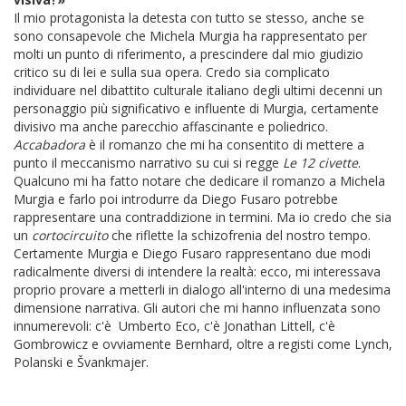
Il mio protagonista la detesta con tutto se stesso, anche se
sono consapevole che Michela Murgia ha rappresentato per
molti un punto di riferimento, a prescindere dal mio giudizio
critico su di lei e sulla sua opera. Credo sia complicato
individuare nel dibattito culturale italiano degli ultimi decenni un
personaggio più significativo e influente di Murgia, certamente
divisivo ma anche parecchio affascinante e poliedrico.
Accabadora
è il romanzo che mi ha consentito di mettere a
punto il meccanismo narrativo su cui si regge
Le 12 civette
.
Qualcuno mi ha fatto notare che dedicare il romanzo a Michela
Murgia e farlo poi introdurre da Diego Fusaro potrebbe
rappresentare una contraddizione in termini. Ma io credo che sia
un
cortocircuito
che riflette la schizofrenia del nostro tempo.
Certamente Murgia e Diego Fusaro rappresentano due modi
radicalmente diversi di intendere la realtà: ecco, mi interessava
proprio provare a metterli in dialogo all'interno di una medesima
dimensione narrativa. Gli autori che mi hanno influenzata sono
innumerevoli: c'è Umberto Eco, c'è Jonathan Littell, c'è
Gombrowicz e ovviamente Bernhard, oltre a registi come Lynch,
Polanski e Švankmajer.