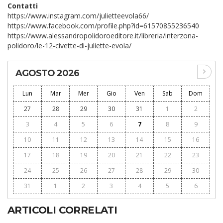
Contatti
https://www.instagram.com/julietteevola66/
https://www.facebook.com/profile.php?id=61570855236540
https://www.alessandropolidoroeditore.it/libreria/interzona-
polidoro/le-12-civette-di-juliette-evola/
AGOSTO 2026
Lun
Mar
Mer
Gio
Ven
Sab
Dom
27
28
29
30
31
1
2
3
4
5
6
7
8
9
10
11
12
13
14
15
16
17
18
19
20
21
22
23
24
25
26
27
28
29
30
31
1
2
3
4
5
6
ARTICOLI CORRELATI