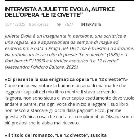
INTERVISTA A JULIETTE EVOLA, AUTRICE
DELL’OPERA “LE 12 CIVETTE”
05/11/2025 |
Bookpress
7677
INTERVISTE
Juliette Evola è un'insegnante in pensione, una scrittrice e
una regista, ed è appassionata da sempre di magia ed
esoterismo; è nata a Praga nel 1951 ma è triestina d'adozione.
Ha pubblicato le raccolte di poesie “Le malevole” (1988) e “I
fiori bianchi” (1993) e il thriller esoterico “Le 12 civette”
(Alessandro Polidoro Editore, 2025).
«Ci presenta la sua enigmatica opera “Le 12 civette”?»
Come mi faceva notare la badante ucraina di mia madre che
leggeva i capitoli del mio libro mentre li stavo scrivendo:
“signora, non sono sicura di aver capito esattamente dove vuole
andare a parare, ma ogni volta che inizio a leggere il suo libro
non riesco a staccare gli occhi dalla pagina!”. Ecco, per me
questa è l'unica cosa che conta e i complimenti di Oksana sono i
più preziosi che io abbia mai ricevuto.
«Il titolo del romanzo, “Le 12 civette”, suscita