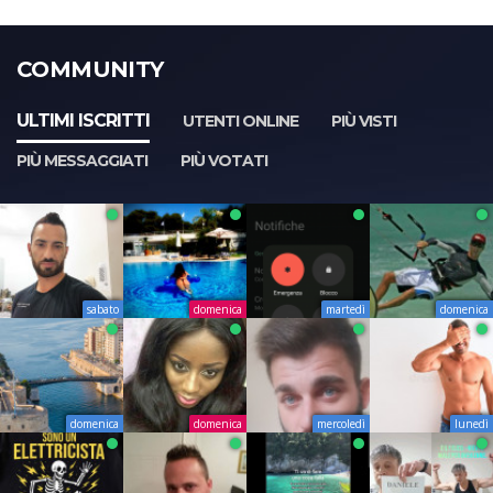
COMMUNITY
ULTIMI ISCRITTI
UTENTI ONLINE
PIÙ VISTI
PIÙ MESSAGGIATI
PIÙ VOTATI
sabato
domenica
martedì
domenica
domenica
domenica
mercoledì
lunedì