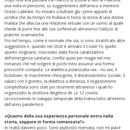
una volta in pensione, su suggerimento dell'amico e mentore
Orazio Labbate, ho iniziato a buttare giù i primi appunti di
un'idea che da tempo mi frullava in testa: la storia di una donna
malata che allaccia una relazione virtuale con un uomo al quale
chiede di porre fine alle sue sofferenze attraverso l'utilizzo di
pratiche sciamaniche.
Poi nel tempo, come è normale che sia, si sono stratificate altre
suggestioni e, quando nel 2020 è arrivato il Covid-19, quello
spunto originario, trascinato dalla forza catalizzatrice
dell'emergenza sanitaria, confluì quasi per magia nel mio
romanzo che nel volgere di pochi mesi assunse una forma
pressoché compiuta. La dialettica polarizzata vax - no vax, il
lockdown, le mascherine chirurgiche, il distanziamento sociale, il
saluto con il gomito, la didattica a distanza, il negazionismo
complottista sono stati poi strumenti attraverso i quali ho
organizzato la struttura diegetica de
Le 12 civette
,
circoscrivendo lo sviluppo temporale della trama tutto all'interno
dell'anno pandemico.
«Quanto della sua esperienza personale entra nella
storia, seppure in forma romanzata?»
In realtà davvero poco. Sono piuttosto riservata, non mi piace