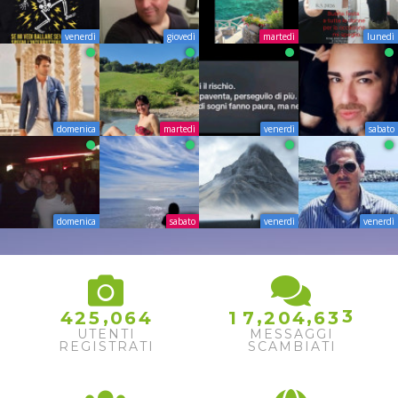
venerdì
giovedì
martedì
lunedì
domenica
martedì
venerdì
sabato
domenica
sabato
venerdì
venerdì
3
4
,
,
,
4
2
5
0
6
4
1
7
2
0
4
6
3
5
UTENTI
MESSAGGI
REGISTRATI
SCAMBIATI