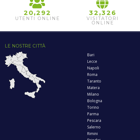
,
,
2
0
2
9
2
3
2
3
2
6
UTENTI ONLINE
VISITATORI
ONLINE
LE NOSTRE CITTÀ
Bari
Lecce
Napoli
Roma
Taranto
Matera
Milano
Bologna
Torino
Parma
Pescara
Salerno
Rimini