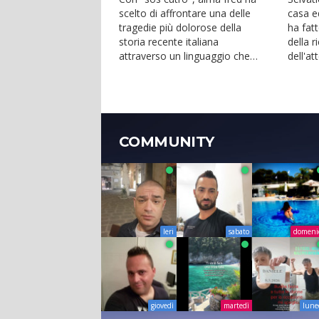
scelto di affrontare una delle
casa e
tragedie più dolorose della
ha fatt
storia recente italiana
della r
attraverso un linguaggio che
dell'at
unisce ricerca musicale e i...
propri t
COMMUNITY
Ieri
sabato
domeni
giovedì
martedì
lune