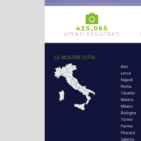
,
4
2
5
0
6
5
UTENTI REGISTRATI
LE NOSTRE CITTÀ
Bari
Lecce
Napoli
Roma
Taranto
Matera
Milano
Bologna
Torino
Parma
Pescara
Salerno