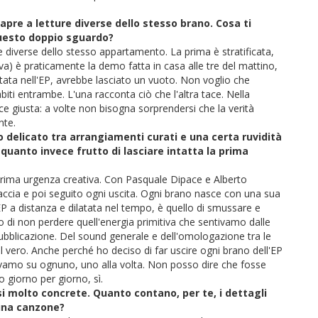
 apre a letture diverse dello stesso brano. Cosa ti
questo doppio sguardo?
diverse dello stesso appartamento. La prima è stratificata,
va) è praticamente la demo fatta in casa alle tre del mattino,
 stata nell'EP, avrebbe lasciato un vuoto. Non voglio che
biti entrambe. L'una racconta ciò che l'altra tace. Nella
 giusta: a volte non bisogna sorprendersi che la verità
nte.
io delicato tra arrangiamenti curati e una certa ruvidità
quanto invece frutto di lasciare intatta la prima
a prima urgenza creativa. Con Pasquale Dipace e Alberto
accia e poi seguito ogni uscita. Ogni brano nasce con una sua
 EP a distanza e dilatata nel tempo, è quello di smussare e
 di non perdere quell'energia primitiva che sentivamo dalle
 pubblicazione. Del sound generale e dell'omologazione tra le
 il vero. Anche perché ho deciso di far uscire ogni brano dell'EP
avamo su ognuno, uno alla volta. Non posso dire che fosse
o giorno per giorno, sì.
i molto concrete. Quanto contano, per te, i dettagli
 una canzone?