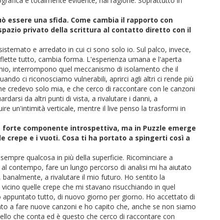
rafica è totalmente evidente, hai ragione. Soprattutto in
può essere una sfida. Come cambia il rapporto con
zio privato della scrittura al contatto diretto con il
stemato e arredato in cui ci sono solo io. Sul palco, invece,
riflette tutto, cambia forma. L'esperienza umana e l'aperta
er mio, interrompono quel meccanismo di isolamento che il
ndo ci riconosciamo vulnerabili, aprirci agli altri ci rende più
 che credevo solo mia, e che cerco di raccontare con le canzoni
ardarsi da altri punti di vista, a rivalutare i danni, a
uire un'intimità verticale, mentre il live penso la trasformi in
na forte componente introspettiva, ma in
Puzzle
emerge
e crepe e i vuoti. Cosa ti ha portato a spingerti così a
sempre qualcosa in più della superficie. Ricominciare a
 al contempo, fare un lungo percorso di analisi mi ha aiutato
 banalmente, a rivalutare il mio futuro. Ho sentito la
a vicino quelle crepe che mi stavano risucchiando in quel
o appuntato tutto, di nuovo giorno per giorno. Ho accettato di
rovato a fare nuove canzoni e ho capito che, anche se non siamo
 quello che conta ed è questo che cerco di raccontare con