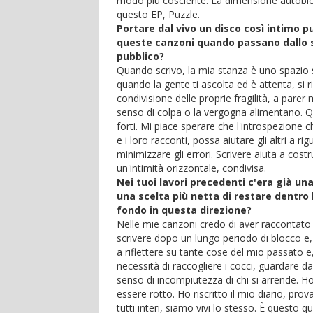
modo più cosciente. La dimensione autobiog
questo EP, Puzzle.
Portare dal vivo un disco così intimo 
queste canzoni quando passano dallo spa
pubblico?
Quando scrivo, la mia stanza è uno spazio si
quando la gente ti ascolta ed è attenta, si 
condivisione delle proprie fragilità, a par
senso di colpa o la vergogna alimentano. Qua
forti. Mi piace sperare che l'introspezione
e i loro racconti, possa aiutare gli altri a rigu
minimizzare gli errori. Scrivere aiuta a costr
un'intimità orizzontale, condivisa.
Nei tuoi lavori precedenti c'era già u
una scelta più netta di restare dentro l
fondo in questa direzione?
Nelle mie canzoni credo di aver raccontato 
scrivere dopo un lungo periodo di blocco e,
a riflettere su tante cose del mio passato e,
necessità di raccogliere i cocci, guardare d
senso di incompiutezza di chi si arrende. H
essere rotto. Ho riscritto il mio diario, p
tutti interi, siamo vivi lo stesso. È questo