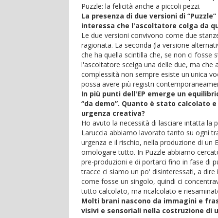
Puzzle: la felicità anche a piccoli pezzi.
La presenza di due versioni di “Puzzle”
interessa che l'ascoltatore colga da 
Le due versioni convivono come due stanze 
ragionata. La seconda (la versione alternati
che ha quella scintilla che, se non ci fosse
l'ascoltatore scelga una delle due, ma che a
complessità non sempre esiste un'unica voce
possa avere più registri contemporaneame
In più punti dell'EP emerge un equilibr
“da demo”. Quanto è stato calcolato e 
urgenza creativa?
Ho avuto la necessità di lasciare intatta l
Laruccia abbiamo lavorato tanto su ogni tr
urgenza e il rischio, nella produzione di un
omologare tutto. In Puzzle abbiamo cercato
pre-produzioni e di portarci fino in fase di
tracce ci siamo un po' disinteressati, a dire
come fosse un singolo, quindi ci concentr
tutto calcolato, ma ricalcolato e riesaminat
Molti brani nascono da immagini e fras
visivi e sensoriali nella costruzione di