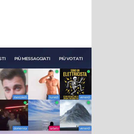
STI
PIÙ MESSAGGIATI
PIÙ VOTATI
mercoledì
lunedì
venerdì
domenica
sabato
venerdì