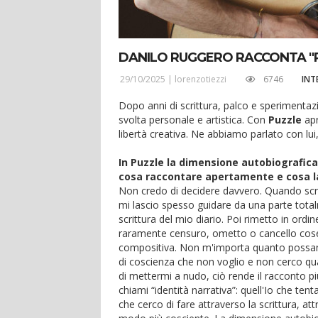
DANILO RUGGERO RACCONTA "
29/10/2025 |
lorenzotiezzi
6746
INT
Dopo anni di scrittura, palco e sperimenta
svolta personale e artistica. Con
Puzzle
ap
libertà creativa. Ne abbiamo parlato con lui, 
In
Puzzle
la dimensione autobiografica 
cosa raccontare apertamente e cosa l
Non credo di decidere davvero. Quando scriv
mi lascio spesso guidare da una parte total
scrittura del mio diario. Poi rimetto in o
raramente censuro, ometto o cancello cose 
compositiva. Non m'importa quanto possano 
di coscienza che non voglio e non cerco qua
di mettermi a nudo, ciò rende il racconto p
chiami “identità narrativa”: quell'Io che tenta
che cerco di fare attraverso la scrittura, a