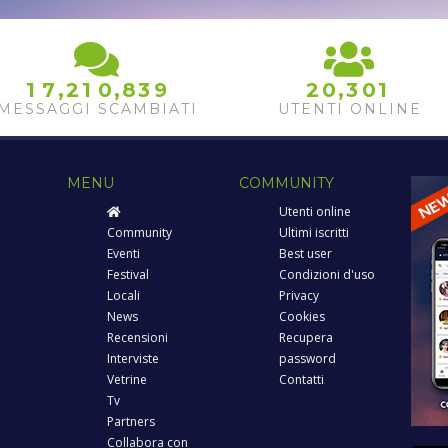
,
,
,
1
7
2
1
0
8
3
9
2
0
3
0
1
MESSAGGI SCAMBIATI
UTENTI ONLINE
MENU
COMMUNITY
Utenti online
Community
Ultimi iscritti
Eventi
Best user
Festival
Condizioni d'uso
Locali
Privacy
News
Cookies
Recensioni
Recupera
Interviste
password
Vetrine
Contatti
Tv
Partners
Collabora con