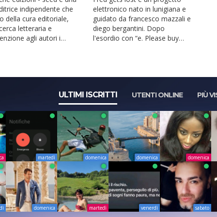
ditrice indipendente che
elettronico nato in lunigiana e
o della cura editoriale,
guidato da francesco mazzali e
icerca letteraria e
diego bergantini. Dopo
tenzione agli autori i
l'esordio con “e. Please buy
ratti di...
your seat”, il colle...
ULTIMI ISCRITTI
UTENTI ONLINE
PIÙ VI
ca
martedì
domenica
domenica
domenica
dì
domenica
martedì
venerdì
sabato