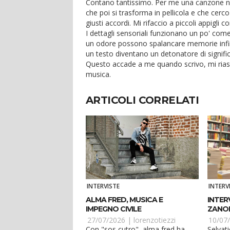
Contano tantissimo. Per me una canzone n
che poi si trasforma in pellicola e che cerco
giusti accordi. Mi rifaccio a piccoli appigli 
I dettagli sensoriali funzionano un po' com
un odore possono spalancare memorie infin
un testo diventano un detonatore di signifi
Questo accade a me quando scrivo, mi rias
musica.
ARTICOLI CORRELATI
INTERVISTE
INTERV
ALMA FRED, MUSICA E
INTER
IMPEGNO CIVILE
ZANON
DELLA
27/07/2026 |
lorenzotiezzi
10/07
SELVAT
Con "sos cutro", alma fred ha
Selvati