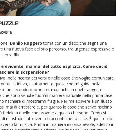
PUZZLE"
ERVISTE
zione,
Danilo Ruggero
torna con un disco che segna una
re una nuova fase del suo percorso, tra urgenza espressiva e
senza filtri.
è evidente, ma mai del tutto esplicita. Come decidi
asciare in sospensione?
o, nella ricerca dei versi e nelle cose che voglio comunicare,
mente istintiva, esattamente quella che mi guida nella
rdine in un secondo momento, ma anche in quel frangente
che sono venute fuori in maniera naturale nella prima fase
rischiare di mostrarmi fragile. Per me scrivere è un flusso
si mai di arrestare e, per quanto le cose che scrivo rischino
iù fedele a quello che provo e a quello che sono. Credo si
 di ricostruirsi attraverso i racconti che fa di sé. È questo ciò
ttraverso la musica. Prima in maniera inconsapevole, adesso in