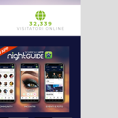
,
3
2
3
3
9
VISITATORI ONLINE