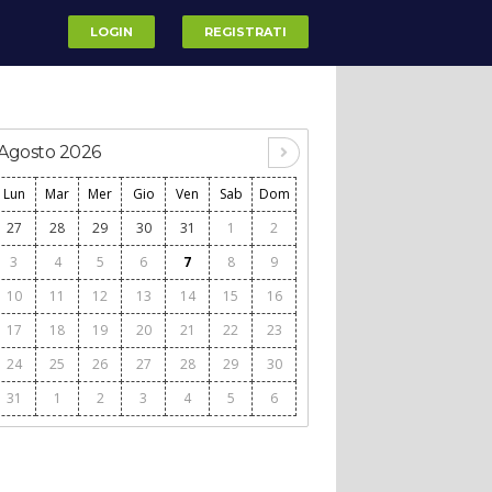
LOGIN
REGISTRATI
Agosto 2026
Lun
Mar
Mer
Gio
Ven
Sab
Dom
27
28
29
30
31
1
2
3
4
5
6
7
8
9
10
11
12
13
14
15
16
17
18
19
20
21
22
23
24
25
26
27
28
29
30
31
1
2
3
4
5
6