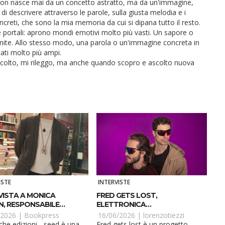
on nasce mai da un concetto astratto, ma da un'immagine,
 di descrivere attraverso le parole, sulla giusta melodia e i
concreti, che sono la mia memoria da cui si dipana tutto il resto.
e portali: aprono mondi emotivi molto più vasti. Un sapore o
ite. Allo stesso modo, una parola o un'immagine concreta in
cati molto più ampi.
colto, mi rileggo, ma anche quando scopro e ascolto nuova
ISTE
INTERVISTE
VISTA A MONICA
FRED GETS LOST,
, RESPONSABILE
ELETTRONICA
 CASA EDITRICE
INTERNAZIONALE... CHE
/2026 |
Bookpress
16/06/2026 |
lorenzotiezzi
ICHE EDIZIONI – SEED.
NASCE IN LUNIGIANA
che edizioni - seed è una
Fred gets lost è un progetto