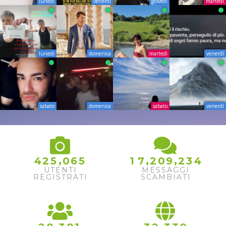
lunedì
venerdì
giovedì
martedì
lunedì
domenica
martedì
venerdì
sabato
domenica
sabato
venerdì
,
,
,
4
2
5
0
6
5
1
7
2
0
9
2
3
4
UTENTI
MESSAGGI
REGISTRATI
SCAMBIATI