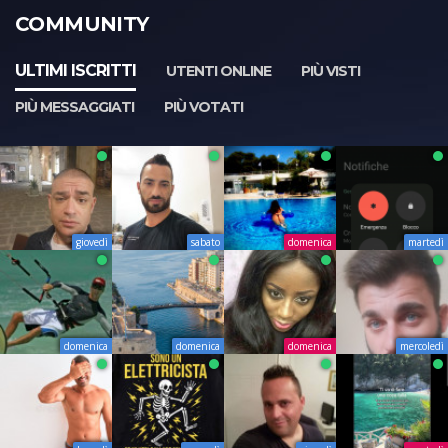
COMMUNITY
ULTIMI ISCRITTI
UTENTI ONLINE
PIÙ VISTI
PIÙ MESSAGGIATI
PIÙ VOTATI
giovedì
sabato
domenica
martedì
domenica
domenica
domenica
mercoledì