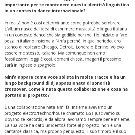
importante per te mantenere questa identità linguistica
in un contesto dance internazionale?
In realtà non è così determinante come potrebbe sembrare.
L'album nasce dall'idea di esprimere musicalità e lingua italiana
in un contesto dance che sia godibile per me. Ho iniziato a fare
pezzi in italiano insieme a Ninfa perché, in quel periodo, ero
stanco di replicare Chicago, Detroit, Londra o Berlino. Volevo
essere me stesso, italiano. Ma comunque non amo
fossilizzarmi: oggi è così, domani chissà.. magari il prossimo
sarà in inglese o spagnolo.
Ninfa appare come voce solista in molte tracce e ha un
lungo background di dj appassionata di sonorità
crossover. Come è nata questa collaborazione e cosa ha
portato al progetto?
È una collaborazione nata anni fa. Insieme avevamo un
progetto electro/techno/house chiamato BS1 (uscivamo su
Boysnoize Records) e da allora lavoriamo sempre bene insieme.
La sua voce ha dato un'identità forte al progetto: non è una
cantante classica, ma proprio per questo, il suo timbro e il suo