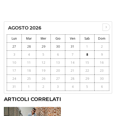
AGOSTO 2026
Lun
Mar
Mer
Gio
Ven
Sab
Dom
27
28
29
30
31
1
2
3
4
5
6
7
8
9
10
11
12
13
14
15
16
17
18
19
20
21
22
23
24
25
26
27
28
29
30
31
1
2
3
4
5
6
ARTICOLI CORRELATI