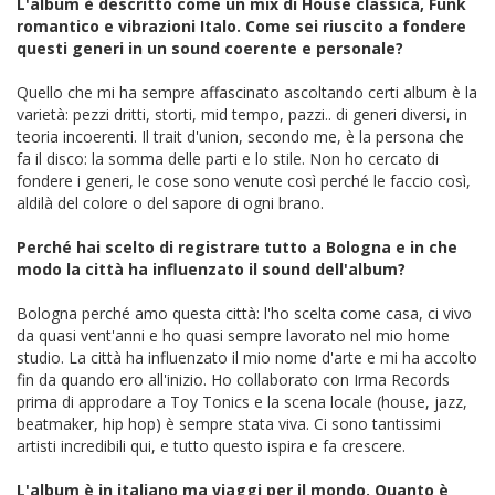
L'album è descritto come un mix di House classica, Funk
romantico e vibrazioni Italo. Come sei riuscito a fondere
questi generi in un sound coerente e personale?
Quello che mi ha sempre affascinato ascoltando certi album è la
varietà: pezzi dritti, storti, mid tempo, pazzi.. di generi diversi, in
teoria incoerenti. Il trait d'union, secondo me, è la persona che
fa il disco: la somma delle parti e lo stile. Non ho cercato di
fondere i generi, le cose sono venute così perché le faccio così,
aldilà del colore o del sapore di ogni brano.
Perché hai scelto di registrare tutto a Bologna e in che
modo la città ha influenzato il sound dell'album?
Bologna perché amo questa città: l'ho scelta come casa, ci vivo
da quasi vent'anni e ho quasi sempre lavorato nel mio home
studio. La città ha influenzato il mio nome d'arte e mi ha accolto
fin da quando ero all'inizio. Ho collaborato con Irma Records
prima di approdare a Toy Tonics e la scena locale (house, jazz,
beatmaker, hip hop) è sempre stata viva. Ci sono tantissimi
artisti incredibili qui, e tutto questo ispira e fa crescere.
L'album è in italiano ma viaggi per il mondo. Quanto è