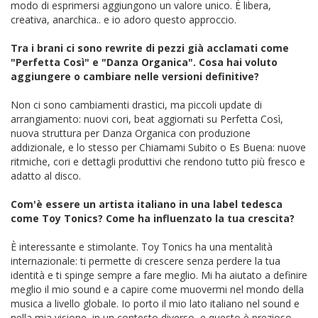
modo di esprimersi aggiungono un valore unico. È libera,
creativa, anarchica.. e io adoro questo approccio.
Tra i brani ci sono rewrite di pezzi già acclamati come
"Perfetta Così" e "Danza Organica". Cosa hai voluto
aggiungere o cambiare nelle versioni definitive?
Non ci sono cambiamenti drastici, ma piccoli update di
arrangiamento: nuovi cori, beat aggiornati su Perfetta Così,
nuova struttura per Danza Organica con produzione
addizionale, e lo stesso per Chiamami Subito o Es Buena: nuove
ritmiche, cori e dettagli produttivi che rendono tutto più fresco e
adatto al disco.
Com'è essere un artista italiano in una label tedesca
come Toy Tonics? Come ha influenzato la tua crescita?
È interessante e stimolante. Toy Tonics ha una mentalità
internazionale: ti permette di crescere senza perdere la tua
identità e ti spinge sempre a fare meglio. Mi ha aiutato a definire
meglio il mio sound e a capire come muovermi nel mondo della
musica a livello globale. Io porto il mio lato italiano nel sound e
nella mia visione, in un contesto diverso, e questo è prezioso.