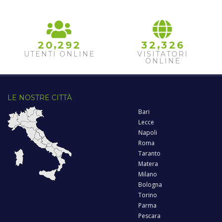
,
,
2
0
2
9
2
3
2
3
2
6
UTENTI ONLINE
VISITATORI
ONLINE
LE NOSTRE CITTÀ
Bari
Lecce
Napoli
Roma
Taranto
Matera
Milano
Bologna
Torino
Parma
Pescara