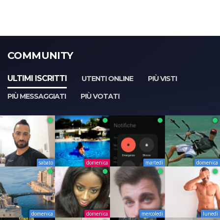
COMMUNITY
ULTIMI ISCRITTI
UTENTI ONLINE
PIÙ VISTI
PIÙ MESSAGGIATI
PIÙ VOTATI
sabato
domenica
martedì
domenica
domenica
domenica
mercoledì
lunedì