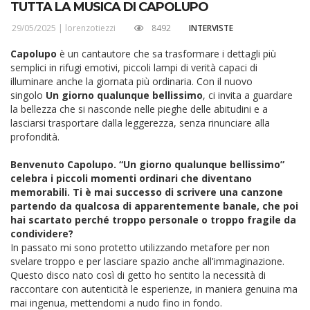
TUTTA LA MUSICA DI CAPOLUPO
29/05/2025 |
lorenzotiezzi
8492
INTERVISTE
Capolupo
è un cantautore che sa trasformare i dettagli più
semplici in rifugi emotivi, piccoli lampi di verità capaci di
illuminare anche la giornata più ordinaria. Con il nuovo
singolo
Un giorno qualunque bellissimo
, ci invita a guardare
la bellezza che si nasconde nelle pieghe delle abitudini e a
lasciarsi trasportare dalla leggerezza, senza rinunciare alla
profondità.
Benvenuto Capolupo.
“Un giorno qualunque bellissimo”
celebra i piccoli momenti ordinari che diventano
memorabili. Ti è mai successo di scrivere una canzone
partendo da qualcosa di apparentemente banale, che poi
hai scartato perché troppo personale o troppo fragile da
condividere?
In passato mi sono protetto utilizzando metafore per non
svelare troppo e per lasciare spazio anche all'immaginazione.
Questo disco nato così di getto ho sentito la necessità di
raccontare con autenticità le esperienze, in maniera genuina ma
mai ingenua, mettendomi a nudo fino in fondo.