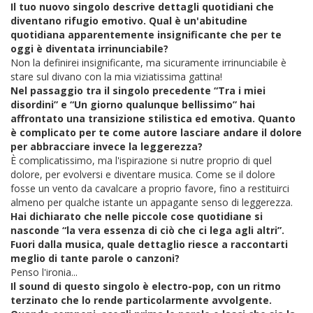
Il tuo nuovo singolo descrive dettagli quotidiani che
diventano rifugio emotivo. Qual è un'abitudine
quotidiana apparentemente insignificante che per te
oggi è diventata irrinunciabile?
Non la definirei insignificante, ma sicuramente irrinunciabile è
stare sul divano con la mia viziatissima gattina!
Nel passaggio tra il singolo precedente “Tra i miei
disordini” e “Un giorno qualunque bellissimo” hai
affrontato una transizione stilistica ed emotiva. Quanto
è complicato per te come autore lasciare andare il dolore
per abbracciare invece la leggerezza?
È complicatissimo, ma l'ispirazione si nutre proprio di quel
dolore, per evolversi e diventare musica. Come se il dolore
fosse un vento da cavalcare a proprio favore, fino a restituirci
almeno per qualche istante un appagante senso di leggerezza.
Hai dichiarato che nelle piccole cose quotidiane si
nasconde “la vera essenza di ciò che ci lega agli altri”.
Fuori dalla musica, quale dettaglio riesce a raccontarti
meglio di tante parole o canzoni?
Penso l'ironia...
Il sound di questo singolo è electro-pop, con un ritmo
terzinato che lo rende particolarmente avvolgente.