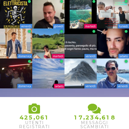
venerdì
giovedì
martedì
lunedì
domenica
martedì
venerdì
sabato
domenica
sabato
venerdì
venerdì
,
,
,
4
2
5
0
6
1
1
7
2
3
4
6
1
8
UTENTI
MESSAGGI
REGISTRATI
SCAMBIATI