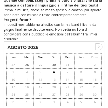
Quando componi, scegli prima le parole o lasci che sia la
musica a dettare il linguaggio e il ritmo dei tuoi testi?
Prima la musica, anche se molto spesso le canzoni più ispirate
sono nate con musica e testo contemporaneamente.
Progetti futuri?
In questi mesi abbiamo allestito con la mia band il live, e da
giugno finalmente debutteremo. Non vediamo l'ora di
condividere con il pubblico le emozioni dell'album “Tra i miei
disordini”.
AGOSTO 2026
Lun
Mar
Mer
Gio
Ven
Sab
Dom
27
28
29
30
31
1
2
3
4
5
6
7
8
9
10
11
12
13
14
15
16
17
18
19
20
21
22
23
24
25
26
27
28
29
30
31
1
2
3
4
5
6