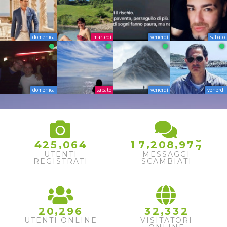
domenica
martedì
venerdì
sabato
domenica
sabato
venerdì
venerdì
6
7
,
,
,
4
2
5
0
6
4
1
7
2
0
8
9
7
8
UTENTI
MESSAGGI
REGISTRATI
SCAMBIATI
,
,
2
0
2
9
6
3
2
3
3
2
UTENTI ONLINE
VISITATORI