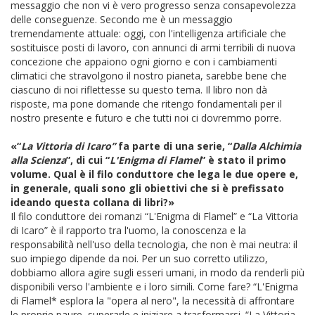
messaggio che non vi è vero progresso senza consapevolezza
delle conseguenze. Secondo me è un messaggio
tremendamente attuale: oggi, con l'intelligenza artificiale che
sostituisce posti di lavoro, con annunci di armi terribili di nuova
concezione che appaiono ogni giorno e con i cambiamenti
climatici che stravolgono il nostro pianeta, sarebbe bene che
ciascuno di noi riflettesse su questo tema. Il libro non dà
risposte, ma pone domande che ritengo fondamentali per il
nostro presente e futuro e che tutti noi ci dovremmo porre.
«“
La Vittoria di Icaro”
fa
parte di una serie, “
Dalla Alchimia
alla Scienza
”, di cui “
L'Enigma di Flamel
” è stato il primo
volume. Qual è il filo conduttore che lega le due opere e,
in generale, quali sono gli obiettivi che si è prefissato
ideando questa collana di libri?»
Il filo conduttore dei romanzi “L'Enigma di Flamel” e “La Vittoria
di Icaro” è il rapporto tra l'uomo, la conoscenza e la
responsabilità nell'uso della tecnologia, che non è mai neutra: il
suo impiego dipende da noi. Per un suo corretto utilizzo,
dobbiamo allora agire sugli esseri umani, in modo da renderli più
disponibili verso l'ambiente e i loro simili. Come fare? “L'Enigma
di Flamel* esplora la "opera al nero", la necessità di affrontare
le proprie paure, superarle e iniziare a trasformarsi. “La Vittoria