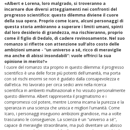
«Albert e Lorena, loro malgrado, si troveranno a
incarnare due diversi atteggiamenti nei confronti del
progresso scientifico: questo dilemma diviene il cuore
della sua opera. Proprio come Icaro, alcuni personaggi di
questa storia ambiranno a superare i limiti umani, spinti
dal loro desiderio di grandezza, ma rischieranno, proprio
come il figlio di Dedalo, di cadere rovinosamente. Nel suo
romanzo si riflette con attenzione sull'alto costo delle
ambizioni umane - “un universo a sé, ricco di meraviglie
ma anche di abissi insondabili”: vuole offrirci la sua
opinione in merito?»
l cuore del romanzo sta proprio in questo dilemma: il progresso
scientifico è una delle forze più potenti dell'umanità, ma porta
con sé rischi enormi se non è guidato dalla consapevolezza e
dall'etica. Ho lavorato per circa sedici anni nella ricerca
scientifica in ambienti multinazionali e ho vissuto personalmente
questo dilemma. Albert rappresenta il pragmatismo e i
compromessi col potere, mentre Lorena incarna la purezza e la
speranza in una scienza che unisca e migliori l'umanità. Come
Icaro, i personaggi inseguono ambizioni grandiose, ma a volte
trascurano le conseguenze. La scienza è un "universo a sé",
capace di meraviglie straordinarie, ma può diventare un abisso