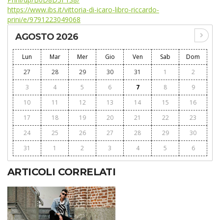
https://www.ibs.it/vittoria-di-icaro-libro-riccardo-
prini/e/9791223049068
AGOSTO 2026
Lun
Mar
Mer
Gio
Ven
Sab
Dom
27
28
29
30
31
1
2
3
4
5
6
7
8
9
10
11
12
13
14
15
16
17
18
19
20
21
22
23
24
25
26
27
28
29
30
31
1
2
3
4
5
6
ARTICOLI CORRELATI