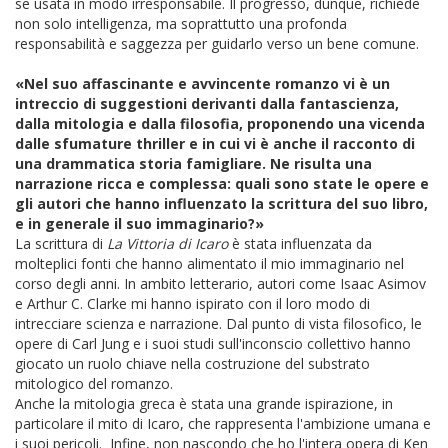
se usata in modo irresponsabile. Il progresso, dunque, richiede
non solo intelligenza, ma soprattutto una profonda
responsabilità e saggezza per guidarlo verso un bene comune.
«Nel suo affascinante e avvincente romanzo vi è un
intreccio di suggestioni derivanti dalla fantascienza,
dalla mitologia e dalla filosofia, proponendo una vicenda
dalle sfumature thriller e in cui vi è anche il racconto di
una drammatica storia famigliare. Ne risulta una
narrazione ricca e complessa: quali sono state le opere e
gli autori che hanno influenzato la scrittura del suo libro,
e in generale il suo immaginario?»
La scrittura di
La Vittoria di Icaro
è stata influenzata da
molteplici fonti che hanno alimentato il mio immaginario nel
corso degli anni. In ambito letterario, autori come Isaac Asimov
e Arthur C. Clarke mi hanno ispirato con il loro modo di
intrecciare scienza e narrazione. Dal punto di vista filosofico, le
opere di Carl Jung e i suoi studi sull'inconscio collettivo hanno
giocato un ruolo chiave nella costruzione del substrato
mitologico del romanzo.
Anche la mitologia greca è stata una grande ispirazione, in
particolare il mito di Icaro, che rappresenta l'ambizione umana e
i suoi pericoli. Infine, non nascondo che ho l'intera opera di Ken