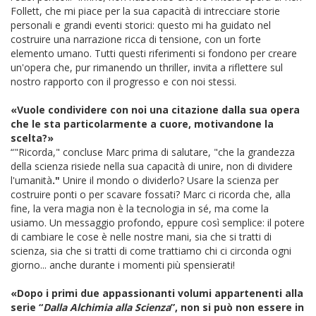
Follett, che mi piace per la sua capacità di intrecciare storie
personali e grandi eventi storici: questo mi ha guidato nel
costruire una narrazione ricca di tensione, con un forte
elemento umano. Tutti questi riferimenti si fondono per creare
un'opera che, pur rimanendo un thriller, invita a riflettere sul
nostro rapporto con il progresso e con noi stessi.
«Vuole condividere con noi una citazione dalla sua opera
che le sta particolarmente a cuore, motivandone la
scelta?»
“"Ricorda," concluse Marc prima di salutare, "che la grandezza
della scienza risiede nella sua capacità di unire, non di dividere
l'umanità
."​
Unire il mondo o dividerlo? Usare la scienza per
costruire ponti o per scavare fossati? Marc ci ricorda che, alla
fine, la vera magia non è la tecnologia in sé, ma come la
usiamo. Un messaggio profondo, eppure così semplice: il potere
di cambiare le cose è nelle nostre mani, sia che si tratti di
scienza, sia che si tratti di come trattiamo chi ci circonda ogni
giorno... anche durante i momenti più spensierati!
«Dopo i primi due appassionanti volumi appartenenti alla
serie “
Dalla Alchimia alla Scienza
”, non si può non essere in