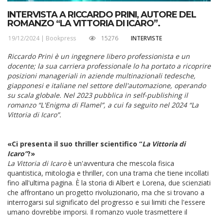
INTERVISTA A RICCARDO PRINI, AUTORE DEL
ROMANZO “LA VITTORIA DI ICARO”.
19/12/2024 |
Bookpress
15276
INTERVISTE
Riccardo Prini è un ingegnere libero professionista e un
docente; la sua carriera professionale lo ha portato a ricoprire
posizioni manageriali in aziende multinazionali tedesche,
giapponesi e italiane nel settore dell'automazione, operando
su scala globale. Nel 2023 pubblica in self-publishing il
romanzo “L'Enigma di Flamel”, a cui fa seguito nel 2024 “La
Vittoria di Icaro”.
«Ci presenta il suo thriller scientifico “
La Vittoria di
Icaro”
?»
La Vittoria di Icaro
è un'avventura che mescola fisica
quantistica, mitologia e thriller, con una trama che tiene incollati
fino all'ultima pagina. È la storia di Albert e Lorena, due scienziati
che affrontano un progetto rivoluzionario, ma che si trovano a
interrogarsi sul significato del progresso e sui limiti che l'essere
umano dovrebbe imporsi. Il romanzo vuole trasmettere il