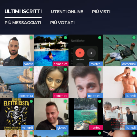
ULTIMI ISCRITTI
UTENTI ONLINE
PIÙ VISTI
PIÙ MESSAGGIATI
PIÙ VOTATI
sabato
domenica
martedì
domenica
domenica
domenica
mercoledì
lunedì
venerdì
giovedì
martedì
lunedì